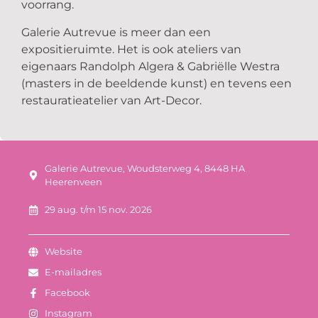
voorrang.
Galerie Autrevue is meer dan een
expositieruimte. Het is ook ateliers van
eigenaars Randolph Algera & Gabriëlle Westra
(masters in de beeldende kunst) en tevens een
restauratieatelier van Art-Decor.
Galerie Autrevue, Woudsterweg 4, 8448 HA
Heerenveen
29 aug. t/m 15 nov. 2026
Website
E-mailadres
Facebook
Instagram