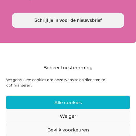
Schrijf je in voor de nieuwsbrief
Beheer toestemming
We gebruiken cookies om onze website en diensten te
optimaliseren.
Alle cookies
Postadres: Postbus 285, 8440 AG Heerenveen |
Bezoekadres: Zwanedrift 2, 8446 KS Heerenveen
Weiger
0513 468 158 | info@ateliersmajeur.nl
Bekijk voorkeuren