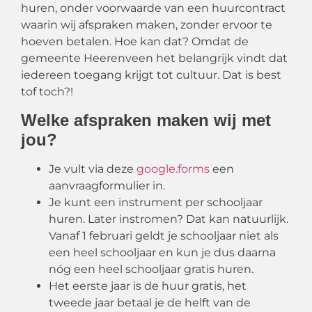
huren, onder voorwaarde van een huurcontract
waarin wij afspraken maken, zonder ervoor te
hoeven betalen. Hoe kan dat? Omdat de
gemeente Heerenveen het belangrijk vind
t
dat
iedereen toegang krijgt tot cultuur
.
Dat is best
tof toch?!
Welke afspraken maken wij met
jou?
Je vult via deze
google.
forms
een
aanvraagformulier in.
Je kunt een i
nstrument per schooljaar
huren.
Later instromen? Dat kan natuurlijk.
Vanaf 1 februari geld
t
je schooljaar niet als
een heel schooljaar en kun je dus daarna
nóg een heel schooljaar gratis huren.
Het eerste jaar is de huur gratis, het
tweede jaar
betaal je
de helft van de