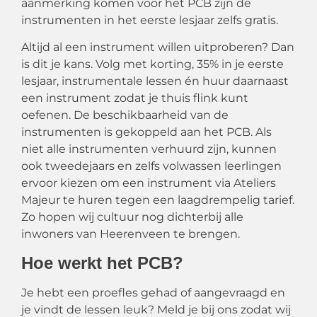
aanmerking komen voor
het
PCB zijn de
instrumenten in het eerste lesjaar zelfs gratis.
Altijd al een instrument willen uitproberen? Dan
is dit je kans. Volg met korting, 35% in je eerste
lesjaar, instrumentale lessen én huur daarnaast
een instrument zodat je thuis flink kunt
oefenen. De beschikbaarheid van de
instrumenten
is gekoppeld aan het PCB. A
ls
niet alle instrumenten verhuurd zijn
,
kunnen
ook
tweedejaars en zelfs volwassen leerlingen
ervoor kiezen o
m een instrument via
Ateliers
Majeur te huren tegen een laagdrempelig tarief.
Zo hopen wij cultuur nog dichterbij alle
inwon
ers van Heerenveen te brengen.
Hoe werkt het PCB?
Je hebt een proefles gehad of aangevraagd en
je vindt de lessen leuk? Meld je bij ons zodat wij