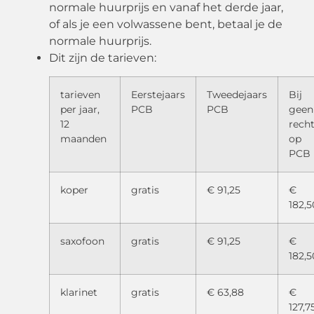
normale huurprijs en vanaf het derde jaar,
of als je een volwassene bent, betaal je de
normale huurprijs.
Dit zijn de tarieven:
tarieven
Eerstejaars
Tweedejaars
Bij
per jaar,
PCB
PCB
geen
12
rech
maanden
op
PCB
koper
gratis
€ 91,25
€
182,5
saxofoon
gratis
€ 91,25
€
182,5
klarinet
gratis
€ 63,88
€
127,7