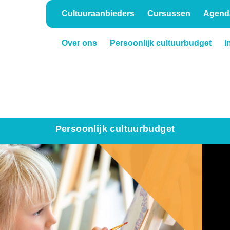
Cultuuraanbieders
Cursussen
Agend
Over ons
Persoonlijk cultuurbudget
I
Onderwijs
Verhuur
Persoonlijk cultuurbudget