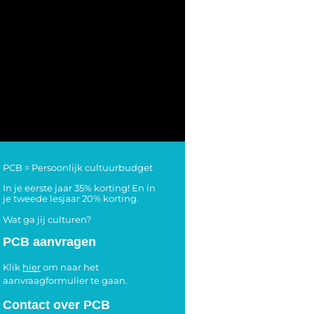
PCB = Persoonlijk cultuurbudget
In je eerste jaar 35% korting! En in
je tweede lesjaar 20% korting.
Wat ga jij culturen?
PCB aanvragen
Klik
hier
om naar het
aanvraagformulier te gaan.
Contact over PCB