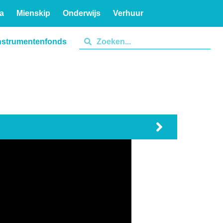
a
Mienskip
Onderwijs
Verhuur
nstrumentenfonds