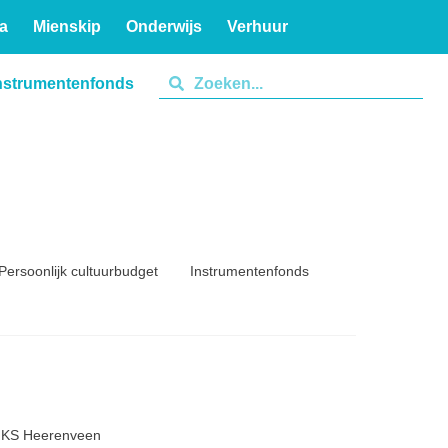
a
Mienskip
Onderwijs
Verhuur
nstrumentenfonds
Persoonlijk cultuurbudget
Instrumentenfonds
6 KS Heerenveen