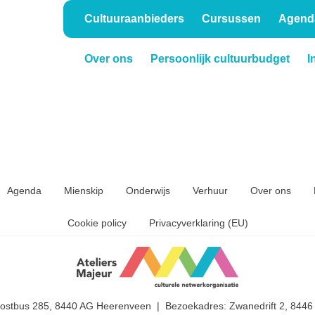
Cultuuraanbieders
Cursussen
Agend
Over ons
Persoonlijk cultuurbudget
I
Onderwijs
Verhuur
Agenda
Mienskip
Onderwijs
Verhuur
Over ons
Cookie policy
Privacyverklaring (EU)
Postbus 285, 8440 AG Heerenveen | Bezoekadres: Zwanedrift 2, 844