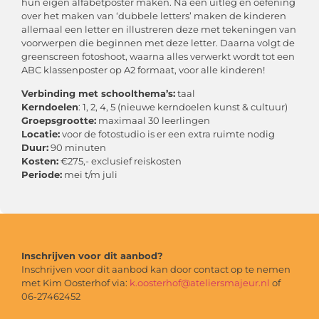
hun eigen alfabetposter maken. Na een uitleg en oefening
over het maken van ‘dubbele letters’ maken de kinderen
allemaal een letter en illustreren deze met tekeningen van
voorwerpen die beginnen met deze letter. Daarna volgt de
greenscreen fotoshoot, waarna alles verwerkt wordt tot een
ABC klassenposter op A2 formaat, voor alle kinderen!
Verbinding met schoolthema’s:
taal
Kerndoelen
: 1, 2, 4, 5 (nieuwe kerndoelen kunst & cultuur)
Groepsgrootte:
maximaal 30 leerlingen
Locatie:
voor de fotostudio is er een extra ruimte nodig
Duur:
90 minuten
Kosten:
€275,- exclusief reiskosten
Periode:
mei t/m juli
Inschrijven voor dit aanbod?
Inschrijven voor dit aanbod kan door contact op te nemen
met Kim Oosterhof via:
k.oosterhof@ateliersmajeur.nl
of
06-27462452