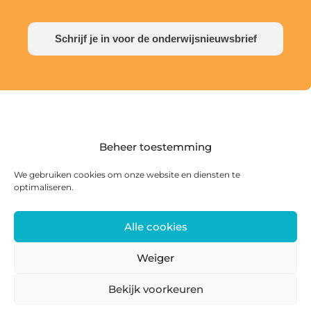
Schrijf je in voor de onderwijsnieuwsbrief
Beheer toestemming
We gebruiken cookies om onze website en diensten te
optimaliseren.
Alle cookies
Postadres: Postbus 285, 8440 AG Heerenveen |
Bezoekadres: Zwanedrift 2, 8446 KS Heerenveen
Weiger
0513 468 158 | info@ateliersmajeur.nl
Bekijk voorkeuren