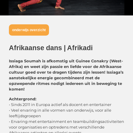
onderwijs overzicht
Afrikaanse dans | Afrikadi
Issiaga Soumah is afkomstig uit Guinee Conakry (West-
Afrika) en weet zijn passie en liefde voor de Afrikaanse
cultuur goed over te dragen tijdens zijn lessen! Issiaga’s
aanstekelijke energie gecombineerd met de
opzwepende ritmes nodigt iedereen uit in beweging te
komen!
Achtergrond:
• Sinds 2011 in Europa actief als docent en entertainer
• Veel ervaring in alle vormen van onderwijs, voor alle
leeftijdsgroepen
• Ervaring met entertainment en teambuildingsactiviteiten
voor organisaties en optredens met verschillende
Afrikaanse artiesten op allerlei events