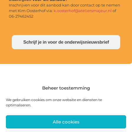
Inschrijven voor dit aanbod kan door contact op te nemen
met Kim Oosterhof via:
k.oosterhof@ateliersmajeur.nl
of
06-27462452
Schrijf je in voor de onderwijsnieuwsbrief
Beheer toestemming
We gebruiken cookies om onze website en diensten te
optimaliseren.
Alle cookies
Postadres: Postbus 285, 8440 AG Heerenveen |
Bezoekadres: Zwanedrift 2, 8446 KS Heerenveen