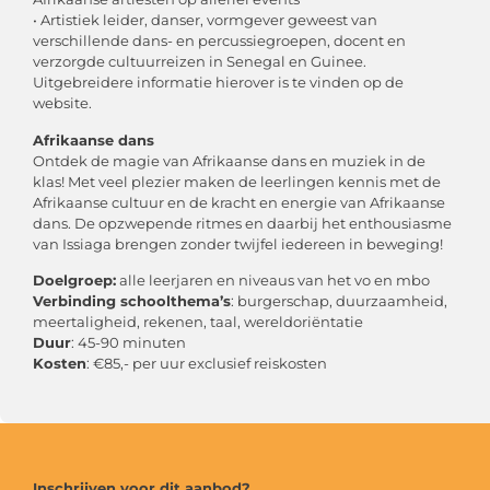
• Artistiek leider, danser, vormgever geweest van
verschillende dans- en percussiegroepen, docent en
verzorgde cultuurreizen in Senegal en Guinee.
Uitgebreidere informatie hierover is te vinden op de
website.
Afrikaanse dans
Ontdek de magie van Afrikaanse dans en muziek in de
klas! Met veel plezier maken de leerlingen kennis met de
Afrikaanse cultuur en de kracht en energie van Afrikaanse
dans. De opzwepende ritmes en daarbij het enthousiasme
van Issiaga brengen zonder twijfel iedereen in beweging!
Doelgroep:
alle leerjaren en niveaus van het vo en mbo
Verbinding schoolthema’s
: burgerschap, duurzaamheid,
meertaligheid, rekenen, taal, wereldoriëntatie
Duur
: 45-90 minuten
Kosten
: €85,- per uur exclusief reiskosten
Inschrijven voor dit aanbod?