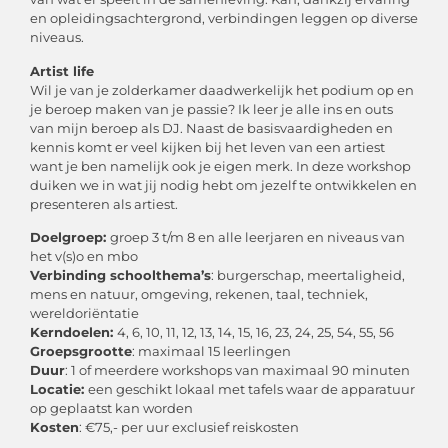
en opleidingsachtergrond, verbindingen leggen op diverse
niveaus.
Artist life
Wil je van je zolderkamer daadwerkelijk het podium op en
je beroep maken van je passie? Ik leer je alle ins en outs
van mijn beroep als DJ. Naast de basisvaardigheden en
kennis komt er veel kijken bij het leven van een artiest
want je ben namelijk ook je eigen merk. In deze workshop
duiken we in wat jij nodig hebt om jezelf te ontwikkelen en
presenteren als artiest.
Doelgroep:
groep 3 t/m 8 en alle leerjaren en niveaus van
het v(s)o en mbo
Verbinding schoolthema’s
: burgerschap, meertaligheid,
mens en natuur, omgeving, rekenen, taal, techniek,
wereldoriëntatie
Kerndoelen:
4, 6, 10, 11, 12, 13, 14, 15, 16, 23, 24, 25, 54, 55, 56
Groepsgrootte
: maximaal 15 leerlingen
Duur
: 1 of meerdere workshops van maximaal 90 minuten
Locatie:
een geschikt lokaal met tafels waar de apparatuur
op geplaatst kan worden
Kosten
: €75,- per uur exclusief reiskosten