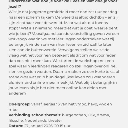
Onderzoek: wat doe je voor de likes en wat doe je voor
jezelf?
Wist je dat jongeren gemiddeld meer dan zes uur per dag
naar een scherm kijken? De wereld is altijd dichtbij – en zij
zijn zichtbaar voor de wereld. Maar wat als dat ineens
stopt? Wat als niemand meer ziet wat je doet, waar je bent,
wie je bent? Voorafgaand aan de voorstelling geven we een
workshop waarin we met leerlingen onderzoeken wat zij
belangrijk vinden om van hun leven en zichzelf te laten
zien aan de buitenwereld. Vervolgens stellen we ze de
vraag wat het voor hen betekent als dit om wat voor reden
dan ook niet meer kan. We starten de workshop met een
spel waarin leerlingen reageren op stellingen over online
zien en gezien worden. Daarna maken ze een korte tekst of
scène over wat er in hun dagelijkse leven zou veranderen
als niemand online meer meekijkt. Wat blijft belangrijk in
jouw leven als je het niet meer online kan delen met
anderen?
Doelgroep:
vanaf leerjaar 3 van het vmbo, havo, vwo en
mbo
Verbinding schoolthema’s
: burgerschap, CKV, drama,
filosofie, Nederlands, theater
Datum:
27 januari 2026, 20.15 uur