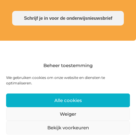
Schrijf je in voor de onderwijsnieuwsbrief
Beheer toestemming
We gebruiken cookies om onze website en diensten te
optimaliseren.
Alle cookies
Postadres: Postbus 285, 8440 AG Heerenveen |
Bezoekadres: Zwanedrift 2, 8446 KS Heerenveen
Weiger
0513 468 158 | info@ateliersmajeur.nl
Bekijk voorkeuren