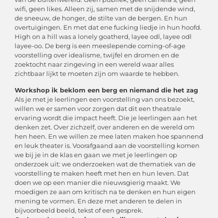
wifi, geen likes. Alleen zij, samen met de snijdende wind,
de sneeuw, de honger, de stilte van de bergen. En hun
overtuigingen. En met dat ene fucking liedje in hun hoofd.
High on a hill was a lonely goatherd, layee odl, layee odl
layee-oo. De berg is een meeslepende coming-of-age
voorstelling over idealisme, twijfel en dromen en de
zoektocht naar zingeving in een wereld waar alles
zichtbaar lijkt te moeten zijn om waarde te hebben.
Workshop ik beklom een berg en niemand die het zag
Als je met je leerlingen een voorstelling van ons bezoekt,
willen we er samen voor zorgen dat dit een theatrale
ervaring wordt die impact heeft. Die je leerlingen aan het
denken zet. Over zichzelf, over anderen en de wereld om
hen heen. En we willen ze mee laten maken hoe spannend
en leuk theater is. Voorafgaand aan de voorstelling komen
we bij je in de klas en gaan we met je leerlingen op
onderzoek uit: we onderzoeken wat de thematiek van de
voorstelling te maken heeft met hen en hun leven. Dat
doen we op een manier die nieuwsgierig maakt. We
moedigen ze aan om kritisch na te denken en hun eigen
mening te vormen. En deze met anderen te delen in
bijvoorbeeld beeld, tekst of een gesprek.