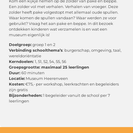
Kom een kijkje nemen op de zolder van pake en beppe.
Een zolder vol met verhalen. Verhalen van vroeger. Deze
zolder heeft pake volgestopt met allemaal oude spullen.
Waar komen de spullen vandaan? Waar werden ze voor
gebruikt? Vraag het aan pake en beppe. In dit bezoek
ontdekken kinderen wat verzamelen is en wat een
museum eigenlijk is!
Doelgroep:
groep 1 en 2
Verbinding schoolthema’s
: burgerschap, omgeving, taal,
wereldoriëntatie
Kerndoelen:
1, 51, 52, 54, 55, 56
Groepsgrootte: maximaal 25 leerlingen
Duur:
60 minuten
Locatie:
Museum Heerenveen
Kosten:
€75,- per workshop, leerkrachten en begeleiders
zijn gratis
Bijzonderheden:
1 begeleider vanuit de school per 7
leerlingen