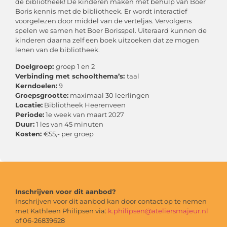
de bibliotheek! De kinderen maken met behulp van Boer
Boris kennis met de bibliotheek. Er wordt interactief
voorgelezen door middel van de verteljas. Vervolgens
spelen we samen het Boer Borisspel. Uiteraard kunnen de
kinderen daarna zelf een boek uitzoeken dat ze mogen
lenen van de bibliotheek.
Doelgroep:
groep 1 en 2
Verbinding met schoolthema’s:
taal
Kerndoelen:
9
Groepsgrootte:
maximaal 30 leerlingen
Locatie:
Bibliotheek Heerenveen
Periode:
1e week van maart 2027
Duur:
1 les van 45 minuten
Kosten:
€55,- per groep
Inschrijven voor dit aanbod?
Inschrijven voor dit aanbod kan door contact op te nemen
met Kathleen Philipsen via:
k.philipsen@ateliersmajeur.nl
of 06-26839628