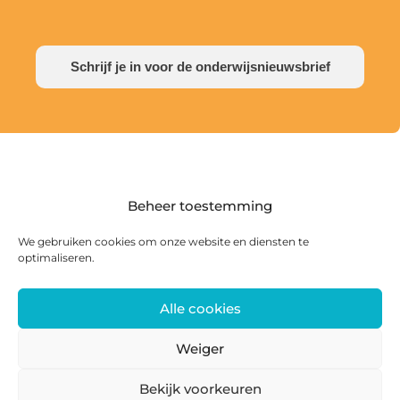
Schrijf je in voor de onderwijsnieuwsbrief
Beheer toestemming
We gebruiken cookies om onze website en diensten te
optimaliseren.
Alle cookies
Postadres: Postbus 285, 8440 AG Heerenveen |
Bezoekadres: Zwanedrift 2, 8446 KS Heerenveen
Weiger
0513 468 158 | info@ateliersmajeur.nl
Bekijk voorkeuren