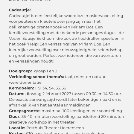
Cadeautje!
Cadeautje! is een feestelijke woordloze maskervoorstelling
voor peuters en kleuters over jarig zijn naar het
gelijknamige prentenboek van Miriam Bos. Een
familievoorstelling met de bekende personages August de
Vos en Suusje Eekhoorn die ook de hoofdrollen speelden in
het boek ‘Help! Een verrassing!’ van Miriam Bos. Een
kleurrijke voorstelling over nieuwsgierigheid, vriendschap
en groot worden. Perfect voor iedereen die van avonturen
en verrassingen houdt!
Doelgroep:
groep 1 en 2
Verbinding schoolthema’s:
taal, mens en natuur,
wereldoriëntatie
Kerndoelen:
1, 9, 34, 54, 55, 56
Datum:
dinsdag 2 februari 2027 tussen 09.30 en 14.30 uur.
De exacte aanvangstijd wordt later bekendgemaakt en is
afhankelijk van het aantal aanmeldingen.
Groepsgrootte:
maximaal 100 leerlingen per voorstelling
Duur:
35-40 minuten voorstelling, aansluitend 20 minuten
creatieve workshop in het theater
Locatie:
Posthuis Theater Heerenveen
Kosten:
€10,- per leerling; gratis voor begeleiders