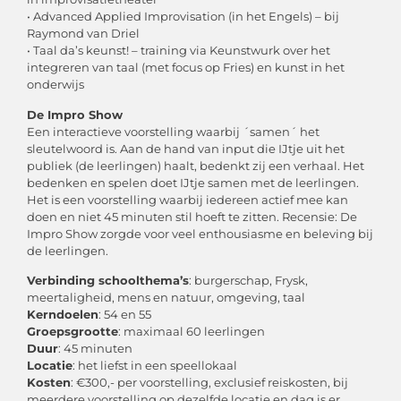
• Advanced Applied Improvisation (in het Engels) – bij
Raymond van Driel
• Taal da’s keunst! – training via Keunstwurk over het
integreren van taal (met focus op Fries) en kunst in het
onderwijs
De Impro Show
Een interactieve voorstelling waarbij ´samen´ het
sleutelwoord is. Aan de hand van input die IJtje uit het
publiek (de leerlingen) haalt, bedenkt zij een verhaal. Het
bedenken en spelen doet IJtje samen met de leerlingen.
Het is een voorstelling waarbij iedereen actief mee kan
doen en niet 45 minuten stil hoeft te zitten. Recensie: De
Impro Show zorgde voor veel enthousiasme en beleving bij
de leerlingen.
Verbinding schoolthema’s
: burgerschap, Frysk,
meertaligheid, mens en natuur, omgeving, taal
Kerndoelen
: 54 en 55
Groepsgrootte
: maximaal 60 leerlingen
Duur
: 45 minuten
Locatie
: het liefst in een speellokaal
Kosten
: €300,- per voorstelling, exclusief reiskosten, bij
meerdere voorstelling op dezelfde locatie en dag is er