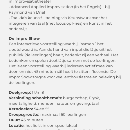
in improvisatietheater
• Advanced Applied Improvisation (in het Engels) – bij
Raymond van Driel
• Taal da’s keunst! – training via Keunstwurk over het
integreren van taal (met focus op Fries) en kunst in het
onderwijs
De Impro Show
Een interactieve voorstelling waarbij ´samen´ het
sleutelwoord is. Aan de hand van input die IJtje uit het
publiek (de leerlingen) haalt, bedenkt zij een verhaal. Het
bedenken en spelen doet IJtje samen met de leerlingen.
Het is een voorstelling waarbij iedereen actief mee kan
doen en niet 45 minuten stil hoeft te zitten. Recensie: De
Impro Show zorgde voor veel enthousiasme en beleving bij
de leerlingen.
Doelgroep:
1 t/m 8
Verbinding schoolthema’s:
burgerschap, Frysk,
meertaligheid, mens en natuur, omgeving, taal
Kerndoelen:
54 en 55
Groepsgrootte:
maximaal 60 leerlingen
Duur:
45 minuten
Locatie:
het liefst in een speellokaal