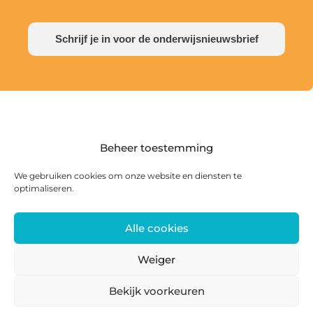
Schrijf je in voor de onderwijsnieuwsbrief
Beheer toestemming
We gebruiken cookies om onze website en diensten te
optimaliseren.
Alle cookies
Postadres: Postbus 285, 8440 AG Heerenveen |
Bezoekadres: Zwanedrift 2, 8446 KS Heerenveen
Weiger
0513 468 158 | info@ateliersmajeur.nl
Bekijk voorkeuren