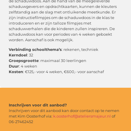
de schaduwdoos. Aan de hand van de meegeleverde
schaduwgevers en opdrachtkaarten, kunnen de kleuters
zelfstandig aan de slag met ontluikende meetkunde. Er
zijn instructiefilmpjes om de schaduwdoos in de klas te
introduceren en er zijn talloze filmpjes met
schaduwverhalen die de kinderen zullen inspireren. De
schaduwdoos kan voor periodes van 4 weken geboekt
worden. Aanschaf is ook mogelijk.
Verbinding schoolthema’s
: rekenen, techniek
Kerndoel
: 32
Groepsgrootte
: maximaal 30 leerlingen
Duur
: 4 weken
Kosten
: €125,- voor 4 weken, €600,- voor aanschaf
Inschrijven voor dit aanbod?
Inschrijven voor dit aanbod kan door contact op te nemen
met Kim Oosterhof via:
k.oosterhof@ateliersmajeur.nl
of
06-27462452