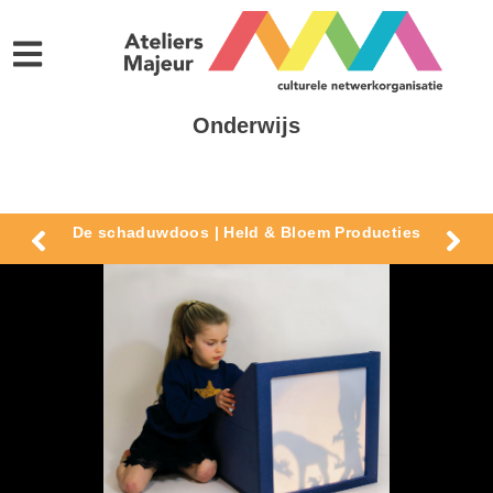
Onderwijs
De schaduwdoos | Held & Bloem Producties