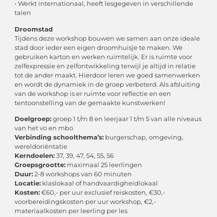
• Werkt internationaal, heeft lesgegeven in verschillende
talen
Droomstad
Tijdens deze workshop bouwen we samen aan onze ideale
stad door ieder een eigen droomhuisje te maken. We
gebruiken karton en werken ruimtelijk. Er is ruimte voor
zelfexpressie en zelfontwikkeling terwijl je altijd in relatie
tot de ander maakt. Hierdoor leren we goed samenwerken
en wordt de dynamiek in de groep verbeterd. Als afsluiting
van de workshop is er ruimte voor reflectie en een
tentoonstelling van de gemaakte kunstwerken!
Doelgroep:
groep 1 t/m 8 en leerjaar 1 t/m 5 van alle niveaus
van het vo en mbo
Verbinding schoolthema’s:
burgerschap, omgeving,
wereldoriëntatie
Kerndoelen:
37, 39, 47, 54, 55, 56
Groepsgrootte:
maximaal 25 leerlingen
Duur:
2-8 workshops van 60 minuten
Locatie:
klaslokaal of handvaardigheidlokaal
Kosten:
€60,- per uur exclusief reiskosten, €30,-
voorbereidingskosten per uur workshop, €2,-
materiaalkosten per leerling per les