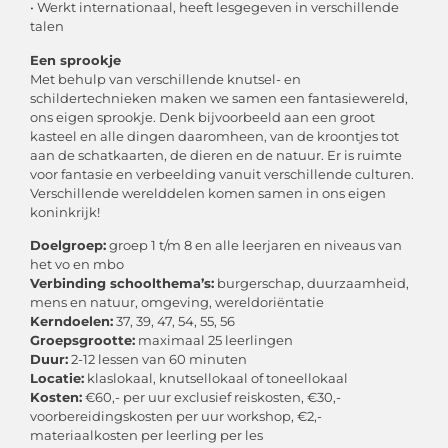
• Werkt internationaal, heeft lesgegeven in verschillende
talen
Een sprookje
Met behulp van verschillende knutsel- en
schildertechnieken maken we samen een fantasiewereld,
ons eigen sprookje. Denk bijvoorbeeld aan een groot
kasteel en alle dingen daaromheen, van de kroontjes tot
aan de schatkaarten, de dieren en de natuur. Er is ruimte
voor fantasie en verbeelding vanuit verschillende culturen.
Verschillende werelddelen komen samen in ons eigen
koninkrijk!
Doelgroep:
groep 1 t/m 8 en alle leerjaren en niveaus van
het vo en mbo
Verbinding schoolthema’s:
burgerschap, duurzaamheid,
mens en natuur, omgeving, wereldoriëntatie
Kerndoelen:
37, 39, 47, 54, 55, 56
Groepsgrootte:
maximaal 25 leerlingen
Duur:
2-12 lessen van 60 minuten
Locatie:
klaslokaal, knutsellokaal of toneellokaal
Kosten:
€60,- per uur exclusief reiskosten, €30,-
voorbereidingskosten per uur workshop, €2,-
materiaalkosten per leerling per les