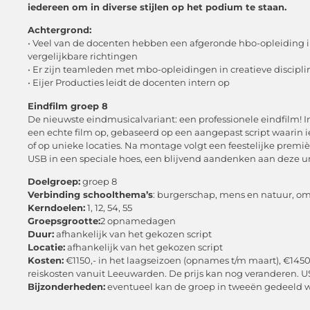
iedereen om in diverse stijlen op het podium te staan.
Achtergrond:
• Veel van de docenten hebben een afgeronde hbo-opleiding i
vergelijkbare richtingen
• Er zijn teamleden met mbo-opleidingen in creatieve discipl
• Eijer Producties leidt de docenten intern op
Eindfilm groep 8
De nieuwste eindmusicalvariant: een professionele eindfil
een echte film op, gebaseerd op een aangepast script waarin
of op unieke locaties. Na montage volgt een feestelijke premiè
USB in een speciale hoes, een blijvend aandenken aan deze un
Doelgroep:
groep 8
Verbinding schoolthema’s
: burgerschap, mens en natuur, omg
Kerndoelen:
1, 12, 54, 55
Groepsgrootte:
2 opnamedagen
Duur:
afhankelijk van het gekozen script
Locatie:
afhankelijk van het gekozen script
Kosten:
€1150,- in het laagseizoen (opnames t/m maart), €1450,
reiskosten vanuit Leeuwarden. De prijs kan nog veranderen. USB-s
Bijzonderheden:
eventueel kan de groep in tweeën gedeeld 