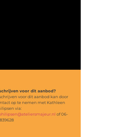
schrijven voor dit aanbod?
schrijven voor dit aanbod kan door
ntact op te nemen met Kathleen
ilipsen via:
philipsen@ateliersmajeur.nl
of 06-
839628