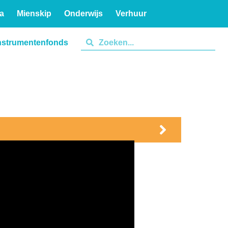
a
Mienskip
Onderwijs
Verhuur
nstrumentenfonds