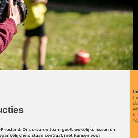
In
In
co
ucties
Ph
k.
26
-Friesland. Ons ervaren team geeft wekelijks lessen en
oegankelijkheid staan centraal, met kansen voor