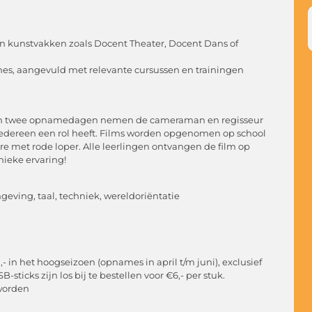
n kunstvakken zoals Docent Theater, Docent Dans of
ines, aangevuld met relevante cursussen en trainingen
m! In twee opnamedagen nemen de cameraman en regisseur
 iedereen een rol heeft. Films worden opgenomen op school
re met rode loper. Alle leerlingen ontvangen de film op
ieke ervaring!
eving, taal, techniek, wereldoriëntatie
- in het hoogseizoen (opnames in april t/m juni), exclusief
ticks zijn los bij te bestellen voor €6,- per stuk.
worden