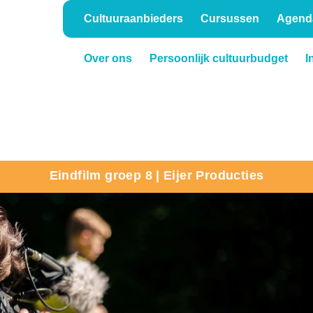
Cultuuraanbieders
Cursussen
Agend
Over ons
Persoonlijk cultuurbudget
I
Onderwijs
Verhuur
Eindfilm groep 8 | Eijer Producties