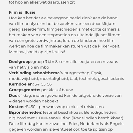
tot hbo en alles wat daartussen zit
Film is illusie
Hoe kan het dat we bewegend beeld zien? Aan de hand
van filmanalyse en het bespreken van een door Mirjam
geregisseerde film, filmgeschiedenis met echte camera’s,
het maken van een stopmotion en uiteindelijk het filmen
van een grote verdwijntruc, leren de kinderen hoe film
werkt en hoe de filmmaker kan sturen wat de kijker voelt.
Mediawijsheid op zijn leukst!
Doelgroep:
groep 3 t/m 8, so en alle leerjaren en niveaus
van het v(s)o en mbo
Verbinding schoolthema’s
: burgerschap, Frysk,
mediawijsheid, meertaligheid, taal, techniek, geschiedenis
Kerndoelen:
54, 55, 56
Groepsgrootte:
per klas of bouw
Duur:
1 dag, indien gewenst kan de uitgebreide versie van
4 dagen worden geboekt
Kosten:
€450,- per workshop exclusief reiskosten
Bijzonderheden:
lesbrief beschikbaar. Benodigdheden:
digibord met HDMI-aansluiting (iPads indien beschikbaar).
Deze filmdag kan in zowel het Fries, Nederlands als Engels
gegeven worden en is eventueel ook toe te spitsen op