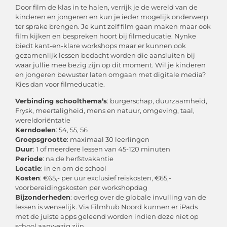
Door film de klas in te halen, verrijk je de wereld van de
kinderen en jongeren en kun je ieder mogelijk onderwerp
ter sprake brengen. Je kunt zelf film gaan maken maar ook
film kijken en bespreken hoort bij filmeducatie. Nynke
biedt kant-en-klare workshops maar er kunnen ook
gezamenlijk lessen bedacht worden die aansluiten bij
waar jullie mee bezig zijn op dit moment. Wil je kinderen
en jongeren bewuster laten omgaan met digitale media?
Kies dan voor filmeducatie.
Verbinding schoolthema’s
: burgerschap, duurzaamheid,
Frysk, meertaligheid, mens en natuur, omgeving, taal,
wereldoriëntatie
Kerndoelen
: 54, 55, 56
Groepsgrootte
: maximaal 30 leerlingen
Duur
: 1 of meerdere lessen van 45-120 minuten
Periode
: na de herfstvakantie
Locatie
: in en om de school
Kosten
: €65,- per uur exclusief reiskosten, €65,-
voorbereidingskosten per workshopdag
Bijzonderheden
: overleg over de globale invulling van de
lessen is wenselijk. Via Filmhub Noord kunnen er iPads
met de juiste apps geleend worden indien deze niet op
school aanwezig zijn.