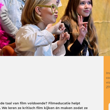
In
co
vi
27
 de taal van film voldoende? Filmeducatie helpt
We leren ze kritisch film kijken én maken zodat ze