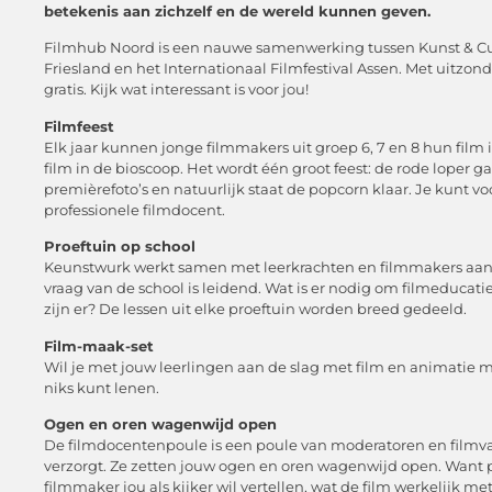
betekenis aan zichzelf en de wereld kunnen geven.
Filmhub Noord is een nauwe samenwerking tussen Kunst & Cu
Friesland en het Internationaal Filmfestival Assen. Met uitzond
gratis. Kijk wat interessant is voor jou!
Filmfeest
Elk jaar kunnen jonge filmmakers uit groep 6, 7 en 8 hun film 
film in de bioscoop. Het wordt één groot feest: de rode loper gaa
premièrefoto’s en natuurlijk staat de popcorn klaar. Je kunt 
professionele filmdocent.
Proeftuin op school
Keunstwurk werkt samen met leerkrachten en filmmakers aan h
vraag van de school is leidend. Wat is er nodig om filmeducat
zijn er? De lessen uit elke proeftuin worden breed gedeeld.
Film-maak-set
Wil je met jouw leerlingen aan de slag met film en animatie m
niks kunt lenen.
Ogen en oren wagenwijd open
De filmdocentenpoule is een poule van moderatoren en film
verzorgt. Ze zetten jouw ogen en oren wagenwijd open. Want pas
filmmaker jou als kijker wil vertellen, wat de film werkelijk m