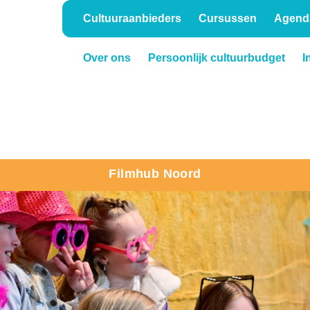
Cultuuraanbieders
Cursussen
Agend
Over ons
Persoonlijk cultuurbudget
I
Onderwijs
Verhuur
Filmhub Noord