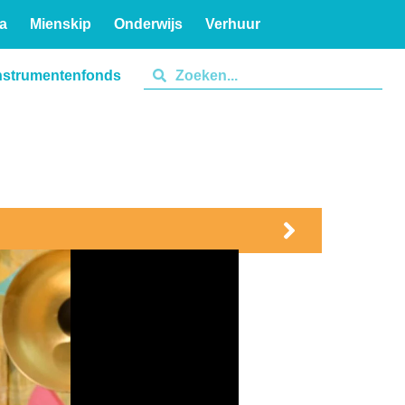
a
Mienskip
Onderwijs
Verhuur
nstrumentenfonds