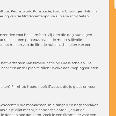
ltuur, Keunstwurk, Kunstkade, Forum Groningen, Film in
ering van de filmdocentenpoule zijn alle activiteiten
inzenden voor het Filmfeest. Zij zien die dag hun eigen
t uit, er is een paparazzo voor de meest stijlvolle
voor het maken van de film de hulp inschakelen van een
et versterken van filmeducatie op Friese scholen. De
ie naar een ander plan te tillen? Welke aanknopingspunten
aken? Filmhub Noord heeft iPadsets die je gratis en voor
vakdocenten die maaklessen, inleidingen en nagesprekken
 als je kijkt met al je aandacht, ontdek je wat de
et je doet en hoe dat komt. Zoek je een filmmaker voor een