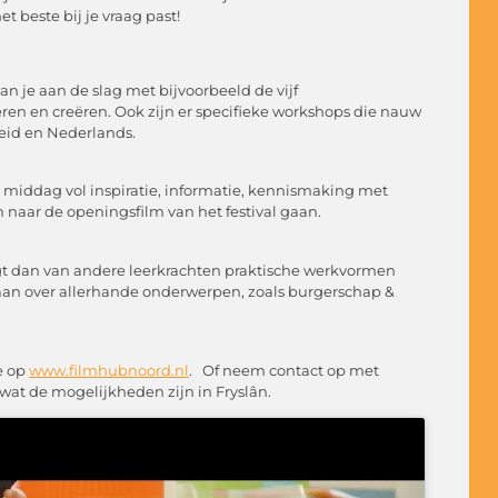
t beste bij je vraag past!
n je aan de slag met bijvoorbeeld de vijf
ren en creëren. Ook zijn er specifieke workshops die nauw
heid en Nederlands.
en middag vol inspiratie, informatie, kennismaking met
naar de openingsfilm van het festival gaan.
ijgt dan van andere leerkrachten praktische werkvormen
 gaan over allerhande onderwerpen, zoals burgerschap &
e op
www.filmhubnoord.nl
. Of neem contact op met
wat de mogelijkheden zijn in Fryslân.