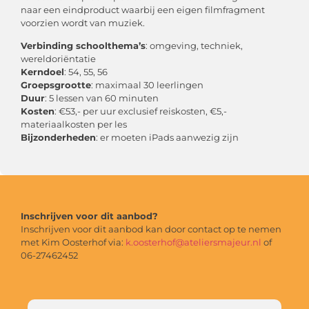
naar een eindproduct waarbij een eigen filmfragment
voorzien wordt van muziek.
Verbinding schoolthema’s
: omgeving, techniek,
wereldoriëntatie
Kerndoel
: 54, 55, 56
Groepsgrootte
: maximaal 30 leerlingen
Duur
: 5 lessen van 60 minuten
Kosten
: €53,- per uur exclusief reiskosten, €5,-
materiaalkosten per les
Bijzonderheden
: er moeten iPads aanwezig zijn
Inschrijven voor dit aanbod?
Inschrijven voor dit aanbod kan door contact op te nemen
met Kim Oosterhof via:
k.oosterhof@ateliersmajeur.nl
of
06-27462452