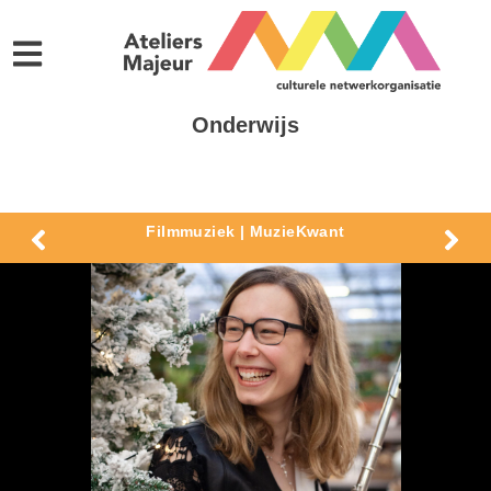
Onderwijs
Filmmuziek | MuzieKwant