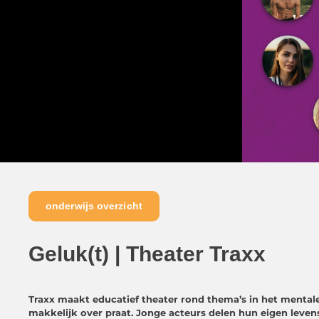
onderwijs overzicht
Geluk(t) | Theater Traxx
Traxx maakt educatief theater rond thema’s in het mentale
makkelijk over praat. Jonge acteurs delen hun eigen leven