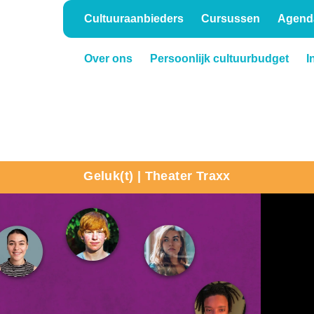
Cultuuraanbieders
Cursussen
Agend
Over ons
Persoonlijk cultuurbudget
I
Onderwijs
Verhuur
Geluk(t) | Theater Traxx