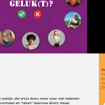
In
In
co
vi
27
 welzijn, die ertoe doen, maar waar niet iedereen
sverhalen en “raken” daarmee direct. Naast