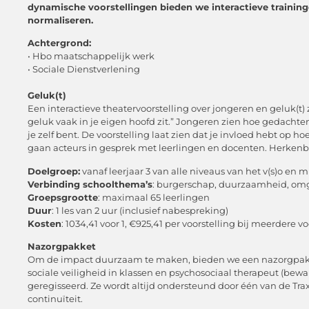
dynamische voorstellingen bieden we interactieve traini
normaliseren.
Achtergrond:
• Hbo maatschappelijk werk
• Sociale Dienstverlening
Geluk(t)
Een interactieve theatervoorstelling over jongeren en geluk(t) 
geluk vaak in je eigen hoofd zit.” Jongeren zien hoe gedach
je zelf bent. De voorstelling laat zien dat je invloed hebt op ho
gaan acteurs in gesprek met leerlingen en docenten. Herkenba
Doelgroep:
vanaf leerjaar 3 van alle niveaus van het v(s)o en 
Verbinding schoolthema’s
: burgerschap, duurzaamheid, om
Groepsgrootte
: maximaal 65 leerlingen
Duur
: 1 les van 2 uur (inclusief nabespreking)
Kosten
: 1034,41 voor 1, €925,41 per voorstelling bij meerdere v
Nazorgpakket
Om de impact duurzaam te maken, bieden we een nazorgpakket
sociale veiligheid in klassen en psychosociaal therapeut (bewak
geregisseerd. Ze wordt altijd ondersteund door één van de Tra
continuïteit.