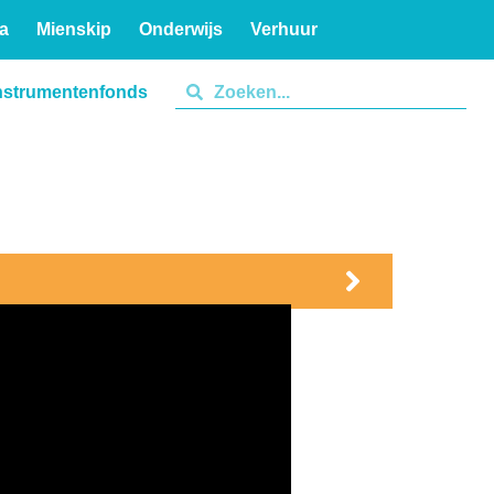
a
Mienskip
Onderwijs
Verhuur
nstrumentenfonds