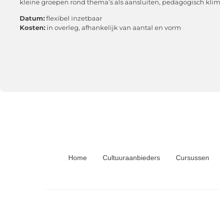
kleine groepen rond thema’s als aansluiten, pedagogisch klim
Datum:
flexibel inzetbaar
Kosten:
in overleg, afhankelijk van aantal en vorm
Home
Cultuuraanbieders
Cursussen