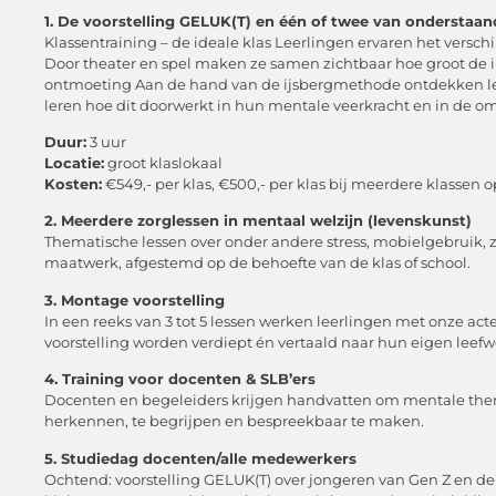
1. De voorstelling GELUK(T) en één of twee van onderstaan
Klassentraining – de ideale klas Leerlingen ervaren het verschil
Door theater en spel maken ze samen zichtbaar hoe groot de i
ontmoeting Aan de hand van de ijsbergmethode ontdekken lee
leren hoe dit doorwerkt in hun mentale veerkracht en in de o
Duur:
3 uur
Locatie:
groot klaslokaal
Kosten:
€549,- per klas, €500,- per klas bij meerdere klassen 
2. Meerdere zorglessen in mentaal welzijn (levenskunst)
Thematische lessen over onder andere stress, mobielgebruik, 
maatwerk, afgestemd op de behoefte van de klas of school.
3. Montage voorstelling
In een reeks van 3 tot 5 lessen werken leerlingen met onze act
voorstelling worden verdiept én vertaald naar hun eigen leefw
4. Training voor docenten & SLB’ers
Docenten en begeleiders krijgen handvatten om mentale thema
herkennen, te begrijpen en bespreekbaar te maken.
5. Studiedag docenten/alle medewerkers
Ochtend: voorstelling GELUK(T) over jongeren van Gen Z en de