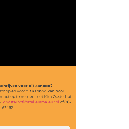
schrijven voor dit aanbod?
schrijven voor dit aanbod kan door
ntact op te nemen met Kim Oosterhof
a:
k.oosterhof@ateliersmajeur.nl
of 06-
462452