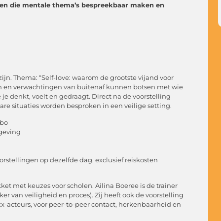
ngen die mentale thema’s bespreekbaar maken en
zijn. Thema: “Self-love: waarom de grootste vijand voor
ten en verwachtingen van buitenaf kunnen botsen met wie
e je denkt, voelt en gedraagt. Direct na de voorstelling
re situaties worden besproken in een veilige setting.
mbo
geving
oorstellingen op dezelfde dag, exclusief reiskosten
 met keuzes voor scholen. Ailina Boeree is de trainer
er van veiligheid en proces). Zij heeft ook de voorstelling
xx-acteurs, voor peer-to-peer contact, herkenbaarheid en