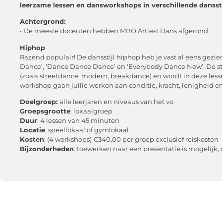
leerzame lessen en dansworkshops in verschillende danssti
Achtergrond:
• De meeste docenten hebben MBO Artiest Dans afgerond.
Hiphop
Razend populair! De dansstijl hiphop heb je vast al eens gezi
Dance’, ‘Dance Dance Dance’ en ‘Everybody Dance Now’. De stij
(zoals streetdance, modern, breakdance) en wordt in deze les
workshop gaan jullie werken aan conditie, kracht, lenigheid e
Doelgroep:
alle leerjaren en niveaus van het vo
Groepsgrootte
: lokaalgroep
Duur
: 4 lessen van 45 minuten
Locatie
: speellokaal of gymlokaal
Kosten
: (4 workshops) €340,00 per groep exclusief reiskosten
Bijzonderheden
: toewerken naar een presentatie is mogelijk, d