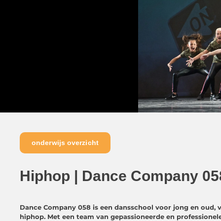
onderwijs overzicht
Hiphop | Dance Company 05
Dance Company 058 is een dansschool voor jong en oud, va
hiphop. Met een team van gepassioneerde en professionele