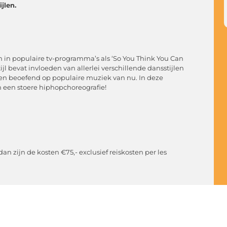
jlen.
en in populaire tv-programma’s als ‘So You Think You Can
l bevat invloeden van allerlei verschillende dansstijlen
sen beoefend op populaire muziek van nu. In deze
n een stoere hiphopchoreografie!
an zijn de kosten €75,- exclusief reiskosten per les