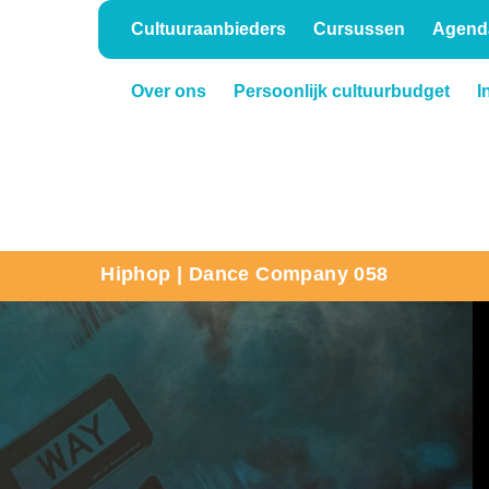
Cultuuraanbieders
Cursussen
Agend
Over ons
Persoonlijk cultuurbudget
I
Onderwijs
Verhuur
Hiphop | Dance Company 058