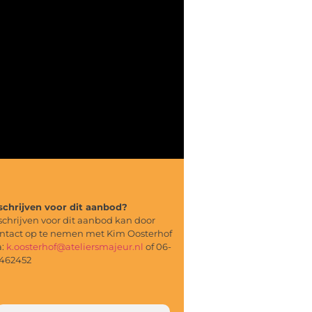
schrijven voor dit aanbod?
schrijven voor dit aanbod kan door
ntact op te nemen met Kim Oosterhof
a:
k.oosterhof@ateliersmajeur.nl
of 06-
462452