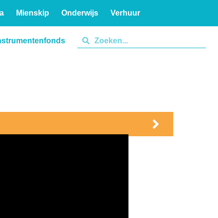
a
Mienskip
Onderwijs
Verhuur
nstrumentenfonds