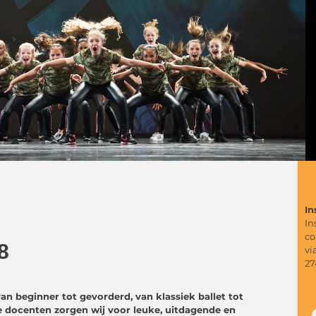
In
In
co
8
vi
27
n beginner tot gevorderd, van klassiek ballet tot
 docenten zorgen wij voor leuke, uitdagende en