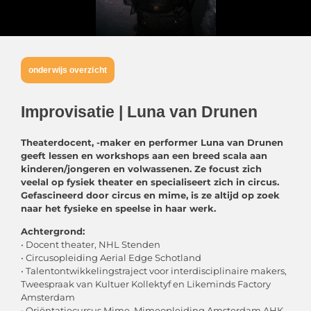
onderwijs overzicht
Improvisatie | Luna van Drunen
Theaterdocent, -maker en performer Luna van Drunen
geeft lessen en workshops aan een breed scala aan
kinderen/jongeren en volwassenen. Ze focust zich
veelal op fysiek theater en specialiseert zich in circus.
Gefascineerd door circus en mime, is ze altijd op zoek
naar het fysieke en speelse in haar werk.
Achtergrond:
• Docent theater, NHL Stenden
• Circusopleiding Aerial Edge Schotland
• Talentontwikkelingstraject voor interdisciplinaire makers,
Tweespraak van Kultuer Kollektyf en Likeminds Factory
Amsterdam
• Oriëntatiecursus Mime, Mimeopleiding Amsterdam AHK