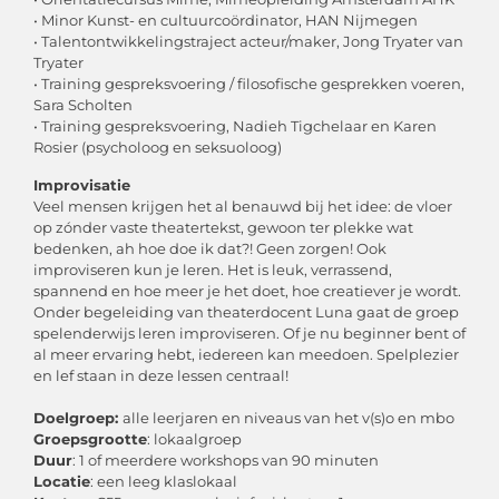
• Minor Kunst- en cultuurcoördinator, HAN Nijmegen
• Talentontwikkelingstraject acteur/maker, Jong Tryater van
Tryater
• Training gespreksvoering / filosofische gesprekken voeren,
Sara Scholten
• Training gespreksvoering, Nadieh Tigchelaar en Karen
Rosier (psycholoog en seksuoloog)
Improvisatie
Veel mensen krijgen het al benauwd bij het idee: de vloer
op zónder vaste theatertekst, gewoon ter plekke wat
bedenken, ah hoe doe ik dat?! Geen zorgen! Ook
improviseren kun je leren. Het is leuk, verrassend,
spannend en hoe meer je het doet, hoe creatiever je wordt.
Onder begeleiding van theaterdocent Luna gaat de groep
spelenderwijs leren improviseren. Of je nu beginner bent of
al meer ervaring hebt, iedereen kan meedoen. Spelplezier
en lef staan in deze lessen centraal!
Doelgroep:
alle leerjaren en niveaus van het v(s)o en mbo
Groepsgrootte
: lokaalgroep
Duur
: 1 of meerdere workshops van 90 minuten
Locatie
: een leeg klaslokaal