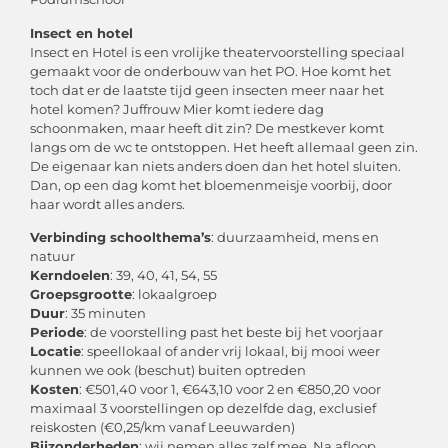
Insect en hotel
Insect en Hotel is een vrolijke theatervoorstelling speciaal
gemaakt voor de onderbouw van het PO. Hoe komt het
toch dat er de laatste tijd geen insecten meer naar het
hotel komen? Juffrouw Mier komt iedere dag
schoonmaken, maar heeft dit zin? De mestkever komt
langs om de wc te ontstoppen. Het heeft allemaal geen zin.
De eigenaar kan niets anders doen dan het hotel sluiten.
Dan, op een dag komt het bloemenmeisje voorbij, door
haar wordt alles anders.
Verbinding schoolthema’s
: duurzaamheid, mens en
natuur
Kerndoelen
: 39, 40, 41, 54, 55
Groepsgrootte
: lokaalgroep
Duur
: 35 minuten
Periode
: de voorstelling past het beste bij het voorjaar
Locatie
: speellokaal of ander vrij lokaal, bij mooi weer
kunnen we ook (beschut) buiten optreden
Kosten
: €501,40 voor 1, €643,10 voor 2 en €850,20 voor
maximaal 3 voorstellingen op dezelfde dag, exclusief
reiskosten (€0,25/km vanaf Leeuwarden)
Bijzonderheden
: wij nemen alles zelf mee. Na afloop