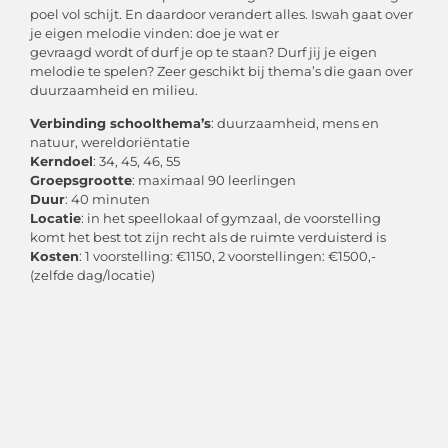
poel vol schijt. En daardoor verandert alles. Iswah gaat over
je eigen melodie vinden: doe je wat er
gevraagd wordt of durf je op te staan? Durf jij je eigen
melodie te spelen? Zeer geschikt bij thema’s die gaan over
duurzaamheid en milieu.
Verbinding schoolthema’s
: duurzaamheid, mens en
natuur, wereldoriëntatie
Kerndoel
: 34, 45, 46, 55
Groepsgrootte
: maximaal 90 leerlingen
Duur
: 40 minuten
Locatie
: in het speellokaal of gymzaal, de voorstelling
komt het best tot zijn recht als de ruimte verduisterd is
Kosten
: 1 voorstelling: €1150, 2 voorstellingen: €1500,-
(zelfde dag/locatie)