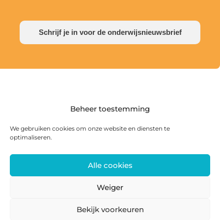
Schrijf je in voor de onderwijsnieuwsbrief
Beheer toestemming
We gebruiken cookies om onze website en diensten te
optimaliseren.
Alle cookies
Postadres: Postbus 285, 8440 AG Heerenveen |
Bezoekadres: Zwanedrift 2, 8446 KS Heerenveen
Weiger
0513 468 158 | info@ateliersmajeur.nl
Bekijk voorkeuren