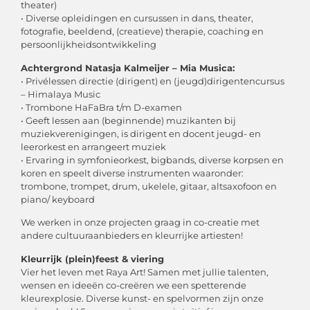
theater)
• Diverse opleidingen en cursussen in dans, theater,
fotografie, beeldend, (creatieve) therapie, coaching en
persoonlijkheidsontwikkeling
Achtergrond Natasja Kalmeijer – Mia Musica:
• Privélessen directie (dirigent) en (jeugd)dirigentencursus
– Himalaya Music
• Trombone HaFaBra t/m D-examen
• Geeft lessen aan (beginnende) muzikanten bij
muziekverenigingen, is dirigent en docent jeugd- en
leerorkest en arrangeert muziek
• Ervaring in symfonieorkest, bigbands, diverse korpsen en
koren en speelt diverse instrumenten waaronder:
trombone, trompet, drum, ukelele, gitaar, altsaxofoon en
piano/ keyboard
We werken in onze projecten graag in co-creatie met
andere cultuuraanbieders en kleurrijke artiesten!
Kleurrijk (plein)feest & viering
Vier het leven met Raya Art! Samen met jullie talenten,
wensen en ideeën co-creëren we een spetterende
kleurexplosie. Diverse kunst- en spelvormen zijn onze