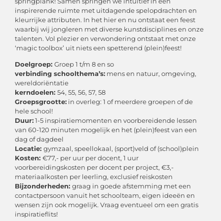
springplank! Samen springen we intuïtief in een
inspirerende ruimte met uitdagende spelopdrachten en
kleurrijke attributen. In het hier en nu ontstaat een feest
waarbij wij jongleren met diverse kunstdisciplines en onze
talenten. Vol plezier en verwondering ontstaat met onze
‘magic toolbox’ uit niets een spetterend (plein)feest!
Doelgroep:
Groep 1 t/m 8 en so
verbinding schoolthema’s:
mens en natuur, omgeving,
wereldoriëntatie
kerndoelen:
54, 55, 56, 57, 58
Groepsgrootte:
in overleg: 1 of meerdere groepen of de
hele school!
Duur:
1-5 inspiratiemomenten en voorbereidende lessen
van 60-120 minuten mogelijk en het (plein)feest van een
dag of dagdeel
Locatie:
gymzaal, speellokaal, (sport)veld of (school)plein
Kosten:
€77,- per uur per docent, 1 uur
voorbereidingskosten per docent per project, €3,-
materiaalkosten per leerling, exclusief reiskosten
Bijzonderheden:
graag in goede afstemming met een
contactpersoon vanuit het schoolteam, eigen ideeën en
wensen zijn ook mogelijk. Vraag eventueel om een gratis
inspiratieflits!