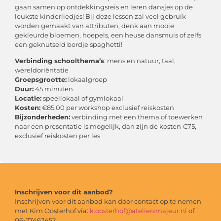
gaan samen op ontdekkingsreis en leren dansjes op de
leukste kinderliedjes! Bij deze lessen zal veel gebruik
worden gemaakt van attributen, denk aan mooie
gekleurde bloemen, hoepels, een heuse dansmuis of zelfs
een geknutseld bordje spaghetti!
Verbinding schoolthema’s
: mens en natuur, taal,
wereldoriëntatie
Groepsgrootte:
lokaalgroep
Duur:
45 minuten
Locatie:
speellokaal of gymlokaal
Kosten:
€85,00 per workshop exclusief reiskosten
Bijzonderheden:
verbinding met een thema of toewerken
naar een presentatie is mogelijk, dan zijn de kosten €75,-
exclusief reiskosten per les
Inschrijven voor dit aanbod?
Inschrijven voor dit aanbod kan door contact op te nemen
met Kim Oosterhof via:
k.oosterhof@ateliersmajeur.nl
of
06-27462452