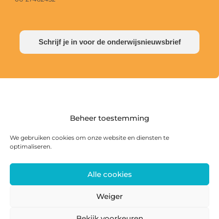
Schrijf je in voor de onderwijsnieuwsbrief
Beheer toestemming
We gebruiken cookies om onze website en diensten te
optimaliseren.
Alle cookies
Postadres: Postbus 285, 8440 AG Heerenveen |
Bezoekadres: Zwanedrift 2, 8446 KS Heerenveen
Weiger
0513 468 158 | info@ateliersmajeur.nl
Bekijk voorkeuren