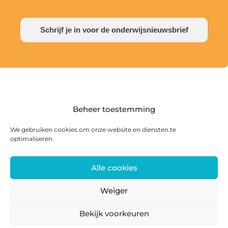
Schrijf je in voor de onderwijsnieuwsbrief
Beheer toestemming
We gebruiken cookies om onze website en diensten te
optimaliseren.
Alle cookies
Postadres: Postbus 285, 8440 AG Heerenveen |
Bezoekadres: Zwanedrift 2, 8446 KS Heerenveen
Weiger
0513 468 158 | info@ateliersmajeur.nl
Bekijk voorkeuren