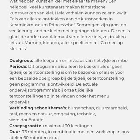
Wat hebben kunst en klei met elkaar te maken? Een
heleboel! Veel kunstenaars maken fantastische
kunstwerken van klei. Hele verhalen kunnen ze erin kwijt.
Er is van alles te ontdekken aan de kunstwerken in
Keramiekmuseum Princessehof. Sommigen zijn groot en
veelkleurig, andere klein met ingetogen kleuren. De een is
glad, de ander ruw. Allemaal vertellen ze iets, ze drukken
iets uit. Vormen, kleuren, alles speelt een rol. Ga mee op
klei-reis!
Doelgroep:
alle leerjaren en niveaus van het v(s)o en mbo
Periode:
Dit programma is alleen te boeken als er geen
tijdelijke tentoonstelling is om te bezoeken of als er voor
een bepaalde doelgroep bij de tijdelijke tentoonstelling
geen programma is ontwikkeld. De actuele
onderwijsprogramma’s bij onze tijdelijke
tentoonstellingen zijn te vinden onder het menu
onderwijs.
Verbinding schoolthema’s
: burgerschap, duurzaamheid,
taal, mens en natuur, omgeving, techniek,
wereldoriëntatie
Groepsgrootte
: maximaal 30 leerlingen
Duur
: 75 minuten, in combinatie met een workshop in ons
atelier 60 minuten extra