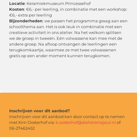
Locatie
: Keramiekmuseum Princessehof
Kosten
: €6,- per leerling, in combinatie met een workshop:
€6,- extra per leerling
Bijzonderheden
: we passen het programma graag aan een
schoolthema aan. Het is ook leuk in combinatie met een
creatieve activiteit in ons atelier. Na het welkom splitsen
we de groep in tweeën. Eén volwassene kan mee met de
andere groep. Na afloop ontvangen de leerlingen een
terugkomkaartje, waarmee ze met twee volwassenen
gratis op een ander moment kunnen terugkomen.
Inschrijven voor dit aanbod?
Inschrijven voor dit aanbod kan door contact op te nemen
met Kim Oosterhof via:
k.oosterhof@ateliersmajeur.nl
of
06-27462452