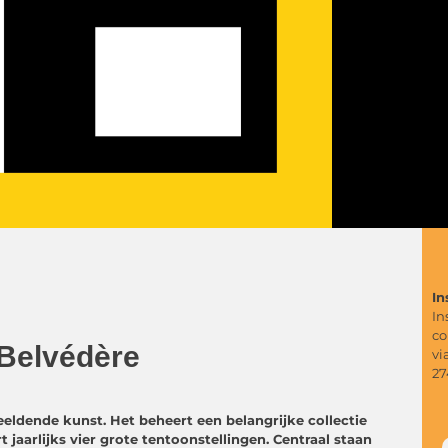
In
In
co
 Belvédère
vi
27
eldende kunst. Het beheert een belangrijke collectie
jaarlijks vier grote tentoonstellingen. Centraal staan