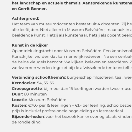
het landschap en actuele thema’s. Aansprekende kunsten
en Gerrit Benner.
Achtergrond:
Het team van museumdocenten bestaat uit 4 docenten. Zij heb
alle leeftijden. Niet alleen in Museum Belvédère, maar ook in
beeldende kunst. Hetzij als kunstenaar, hetzij als docent bee
Kunst in de kijker
Op ontdekkingstocht door Museum Belvédère. Een kennismakin
Kunstkijker worden dat kan namelijk iedereen. Na een central
de beide vleugels bezocht. We kijken, beleven en associëren. Z
werkvormen worden ingezet bij de afwisselende tentoonstellin
Verbinding schoolthema’s
: burgerschap, filosoferen, taal, we
Kerndoelen
: 54, 55, 56
Groepsgrootte
: bij meer dan 15 leerlingen worden twee mu
Duur
: 60 minuten
Locatie
: Museum Belvédère
Kosten
: €70,- per 15 leerlingen + €1,- per leerling. Schoolb
prijs is inclusief professionele begeleiding en lesmateriaal.
Bijzonderheden
: voor het bezoek kan er overleg plaats vin
de rondleiding.