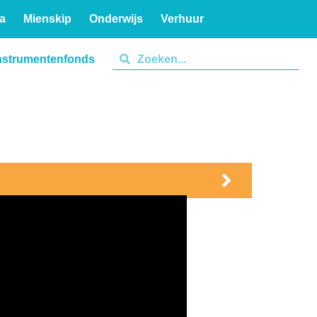
a
Mienskip
Onderwijs
Verhuur
nstrumentenfonds