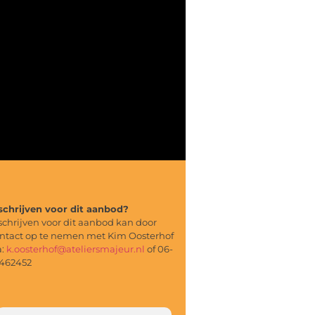
schrijven voor dit aanbod?
schrijven voor dit aanbod kan door
ntact op te nemen met Kim Oosterhof
a:
k.oosterhof@ateliersmajeur.nl
of 06-
462452