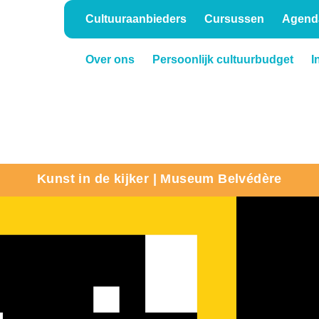
Cultuuraanbieders
Cursussen
Agend
Over ons
Persoonlijk cultuurbudget
I
Onderwijs
Verhuur
Kunst in de kijker | Museum Belvédère