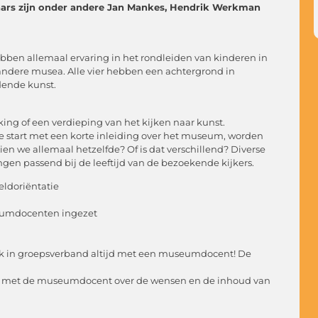
aars zijn onder andere Jan Mankes, Hendrik Werkman
ben allemaal ervaring in het rondleiden van kinderen in
 andere musea. Alle vier hebben een achtergrond in
ldende kunst.
g of een verdieping van het kijken naar kunst.
e start met een korte inleiding over het museum, worden
ien we allemaal hetzelfde? Of is dat verschillend? Diverse
gen passend bij de leeftijd van de bezoekende kijkers.
reldoriëntatie
seumdocenten ingezet
ezoek in groepsverband altijd met een museumdocent! De
den met de museumdocent over de wensen en de inhoud van