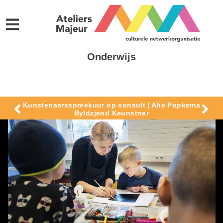
Onderwijs
Kunstenaarsspreekuur op consult | Alie Popkema
Byldzjend Keunstner