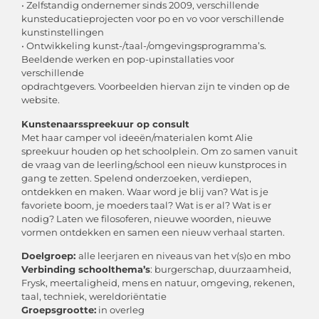
• Zelfstandig ondernemer sinds 2009, verschillende
kunsteducatieprojecten voor po en vo voor verschillende
kunstinstellingen
• Ontwikkeling kunst-/taal-/omgevingsprogramma’s.
Beeldende werken en pop-upinstallaties voor
verschillende
opdrachtgevers. Voorbeelden hiervan zijn te vinden op de
website.
Kunstenaarsspreekuur op consult
Met haar camper vol ideeën/materialen komt Alie
spreekuur houden op het schoolplein. Om zo samen vanuit
de vraag van de leerling/school een nieuw kunstproces in
gang te zetten. Spelend onderzoeken, verdiepen,
ontdekken en maken. Waar word je blij van? Wat is je
favoriete boom, je moeders taal? Wat is er al? Wat is er
nodig? Laten we filosoferen, nieuwe woorden, nieuwe
vormen ontdekken en samen een nieuw verhaal starten.
Doelgroep:
alle leerjaren en niveaus van het v(s)o en mbo
Verbinding schoolthema’s
: burgerschap, duurzaamheid,
Frysk, meertaligheid, mens en natuur, omgeving, rekenen,
taal, techniek, wereldoriëntatie
Groepsgrootte:
in overleg