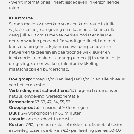
• Werkt internationaal, heeft lesgegeven in verschillende
talen
Kunstroute
Samen maken we werken voor een kunstroute in jullie
wijk. Zo leer je je omgeving en elkaar beter kennen. Ik
daag jullie uit om samen te werken, zodat er nieuwe
deuren worden geopend. Je wordt geprikkeld om met
kunstenaarsogen te kijken, nieuwe perspectieven en
netwerken te creëren en daardoor de wijk leuker en
leefbaarder te maken. Uitgangspunten: jij in relatie tot je
omgeving, samenwerken, talentontwikkeling,
maatschappij en burgerschap.
Doelgroep:
groep 1 t/m 8 en leerjaar 1 t/m 5 van alle niveaus
van het vo en mbo
Verbinding met schoolthema’s:
burgerschap, mens en
natuur, omgeving, wereldoriëntatie
Kerndoelen:
37, 39, 47, 54, 55, 56
Groepsgrootte
: maximaal 20 leerlingen
Duur
: 2-4 workshops van 60 minuten
Locatie:
om de school, in de wijk
Kosten
: €60,- per uur exclusief reiskosten. Materiaalkosten
in overleg tussen de €1,- en €2,- per leerling per les. 30-60