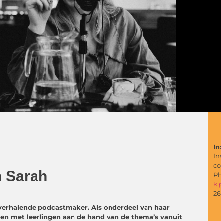
In
In
co
an Sarah
Ph
k.
26
 verhalende podcastmaker. Als onderdeel van haar
men met leerlingen aan de hand van de thema’s vanuit