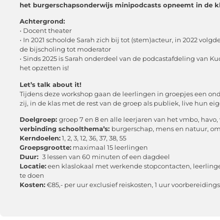
het burgerschapsonderwijs minipodcasts opneemt in de kl
Achtergrond:
• Docent theater
• In 2021 schoolde Sarah zich bij tot (stem)acteur, in 2022 vol
de bijscholing tot moderator
• Sinds 2025 is Sarah onderdeel van de podcastafdeling van K
het opzetten is!
Let’s talk about it!
Tijdens deze workshop gaan de leerlingen in groepjes een on
zij, in de klas met de rest van de groep als publiek, live hun
Doelgroep:
groep 7 en 8 en alle leerjaren van het vmbo, havo
verbinding schoolthema’s:
burgerschap, mens en natuur, om
Kerndoelen:
1, 2, 3, 12, 36, 37, 38, 55
Groepsgrootte:
maximaal 15 leerlingen
Duur:
3 lessen van 60 minuten of een dagdeel
Locatie:
een klaslokaal met werkende stopcontacten, leerling
te doen
Kosten:
€85,- per uur exclusief reiskosten, 1 uur voorbereidin