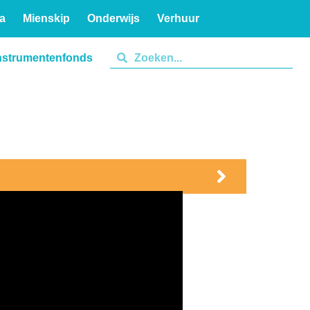
a
Mienskip
Onderwijs
Verhuur
nstrumentenfonds