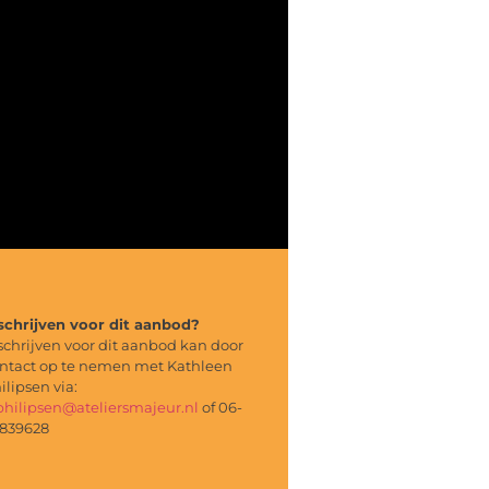
schrijven voor dit aanbod?
schrijven voor dit aanbod kan door
ntact op te nemen met Kathleen
ilipsen via:
philipsen@ateliersmajeur.nl
of 06-
839628