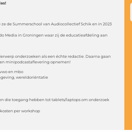
as!
gde ze de Summerschool van Audiocollectief Schik en in 2023
udo Media in Groningen waar zij de educatieafdeling aan
derwerp onderzoeken als een échte redactie. Daarna gaan
 eigen minipodcastaflevering opnemen!
, vwo en mbo
geving, wereldoriëntatie
en die toegang hebben tot tablets/laptops om onderzoek
gskosten per workshop