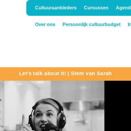
Cultuuraanbieders
Cursussen
Agend
Over ons
Persoonlijk cultuurbudget
I
Onderwijs
Verhuur
Let’s talk about it! | Stem van Sarah