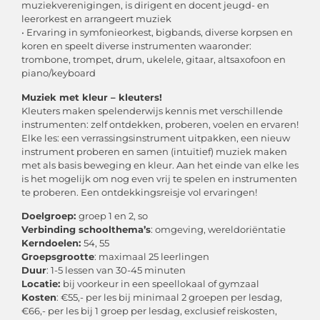
muziekverenigingen, is dirigent en docent jeugd- en
leerorkest en arrangeert muziek
• Ervaring in symfonieorkest, bigbands, diverse korpsen en
koren en speelt diverse instrumenten waaronder:
trombone, trompet, drum, ukelele, gitaar, altsaxofoon en
piano/keyboard
Muziek met kleur – kleuters!
Kleuters maken spelenderwijs kennis met verschillende
instrumenten: zelf ontdekken, proberen, voelen en ervaren!
Elke les: een verrassingsinstrument uitpakken, een nieuw
instrument proberen en samen (intuïtief) muziek maken
met als basis beweging en kleur. Aan het einde van elke les
is het mogelijk om nog even vrij te spelen en instrumenten
te proberen. Een ontdekkingsreisje vol ervaringen!
Doelgroep:
groep 1 en 2, so
Verbinding schoolthema’s
: omgeving, wereldoriëntatie
Kerndoelen:
54, 55
Groepsgrootte
: maximaal 25 leerlingen
Duur
: 1-5 lessen van 30-45 minuten
Locatie:
bij voorkeur in een speellokaal of gymzaal
Kosten
: €55,- per les bij minimaal 2 groepen per lesdag,
€66,- per les bij 1 groep per lesdag, exclusief reiskosten,