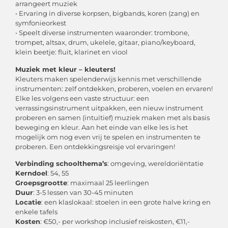
arrangeert muziek
• Ervaring in diverse korpsen, bigbands, koren (zang) en
symfonieorkest
• Speelt diverse instrumenten waaronder: trombone,
trompet, altsax, drum, ukelele, gitaar, piano/keyboard,
klein beetje: fluit, klarinet en viool
Muziek met kleur – kleuters!
Kleuters maken spelenderwijs kennis met verschillende
instrumenten: zelf ontdekken, proberen, voelen en ervaren!
Elke les volgens een vaste structuur: een
verrassingsinstrument uitpakken, een nieuw instrument
proberen en samen (intuïtief) muziek maken met als basis
beweging en kleur. Aan het einde van elke les is het
mogelijk om nog even vrij te spelen en instrumenten te
proberen. Een ontdekkingsreisje vol ervaringen!
Verbinding schoolthema’s
: omgeving, wereldoriëntatie
Kerndoel
: 54, 55
Groepsgrootte
: maximaal 25 leerlingen
Duur
: 3-5 lessen van 30-45 minuten
Locatie
: een klaslokaal: stoelen in een grote halve kring en
enkele tafels
Kosten
: €50,- per workshop inclusief reiskosten, €11,-