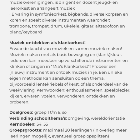
muziekverenigingen, is dirigent en docent jeugd- en
leerorkest en arrangeert muziek
• Ervaring in symfonieorkest, bigbands, diverse korpsen en
koren en speelt diverse instrumenten waaronder:
trombone, trompet, drum, ukelele, gitaar, altsaxofoon en
piano/keyboard
Muziek ontdekken als klankorkest!
Ervaar de kracht van muziek en samen muziek maken!
Muziek maken met als basis beweging en (klank)kleur.
Iedereen kan meedoen op verschillende instrumenten en
klinken of zingen in “Mia’s Klankorkest”! Probeer een
(nieuw) instrument en ontdek muziek in je. Een unieke
eigen methode! Kan aansluiten op een thema,
bijvoorbeeld lentekriebels of kerst, of als onderdeel van de
weekviering. Kernwoorden: enthousiasmeren, speelplezier,
kijken, ervaren, voelen, verwonderen, ontdekken en
proberen.
Doelgroep:
groep 1 t/m 8, so
Verbinding schoolthema’s
: omgeving, wereldoriëntatie
Kerndoelen:
54, 55
Groepsgrootte
: maximaal 20 leerlingen (in overleg meer
leerlingen mogelijk, eventueel groep opsplitsen)