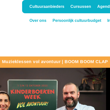
Cultuuraanbieders
Cursussen
Agend
Over ons
Persoonlijk cultuurbudget
I
Onderwijs
Verhuur
Muzieklessen vol avontuur | BOOM BOOM CLAP