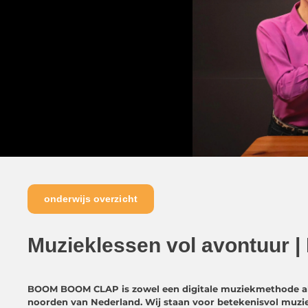
onderwijs overzicht
Muzieklessen vol avontuu
BOOM BOOM CLAP is zowel een digitale muziekmethode al
noorden van Nederland. Wij staan voor betekenisvol muzie