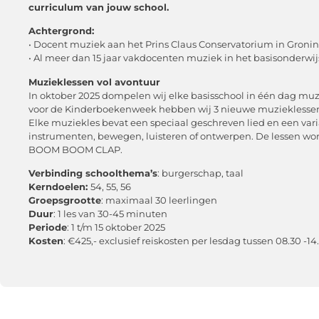
curriculum van jouw school.
Achtergrond:
• Docent muziek aan het Prins Claus Conservatorium in Groni
• Al meer dan 15 jaar vakdocenten muziek in het basisonderwij
Muzieklessen vol avontuur
In oktober 2025 dompelen wij elke basisschool in één dag m
voor de Kinderboekenweek hebben wij 3 nieuwe muzieklessen
Elke muziekles bevat een speciaal geschreven lied en een var
instrumenten, bewegen, luisteren of ontwerpen. De lessen wor
BOOM BOOM CLAP.
Verbinding schoolthema’s
: burgerschap, taal
Kerndoelen:
54, 55, 56
Groepsgrootte
: maximaal 30 leerlingen
Duur
: 1 les van 30-45 minuten
Periode
: 1 t/m 15 oktober 2025
Kosten
: €425,- exclusief reiskosten per lesdag tussen 08.30 