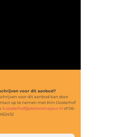
schrijven voor dit aanbod?
schrijven voor dit aanbod kan door
ntact op te nemen met Kim Oosterhof
a:
k.oosterhof@ateliersmajeur.nl
of 06-
462452