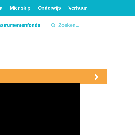
a
Mienskip
Onderwijs
Verhuur
nstrumentenfonds