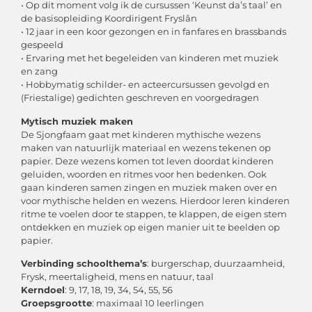
• Op dit moment volg ik de cursussen ‘Keunst da’s taal’ en
de basisopleiding Koordirigent Fryslân
• 12 jaar in een koor gezongen en in fanfares en brassbands
gespeeld
• Ervaring met het begeleiden van kinderen met muziek
en zang
• Hobbymatig schilder- en acteercursussen gevolgd en
(Friestalige) gedichten geschreven en voorgedragen
Mytisch muziek maken
De Sjongfaam gaat met kinderen mythische wezens
maken van natuurlijk materiaal en wezens tekenen op
papier. Deze wezens komen tot leven doordat kinderen
geluiden, woorden en ritmes voor hen bedenken. Ook
gaan kinderen samen zingen en muziek maken over en
voor mythische helden en wezens. Hierdoor leren kinderen
ritme te voelen door te stappen, te klappen, de eigen stem
ontdekken en muziek op eigen manier uit te beelden op
papier.
Verbinding schoolthema’s
: burgerschap, duurzaamheid,
Frysk, meertaligheid, mens en natuur, taal
Kerndoel
: 9, 17, 18, 19, 34, 54, 55, 56
Groepsgrootte
: maximaal 10 leerlingen