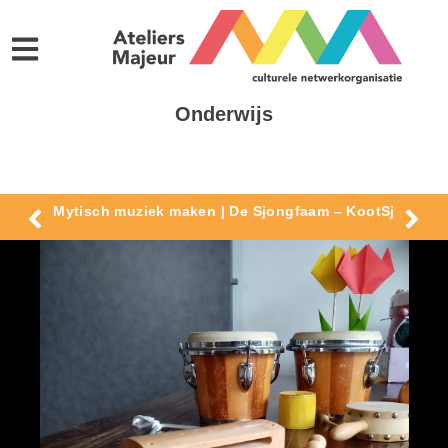
Onderwijs
Mytisch muziek maken | De Sjongfaam – KootSj