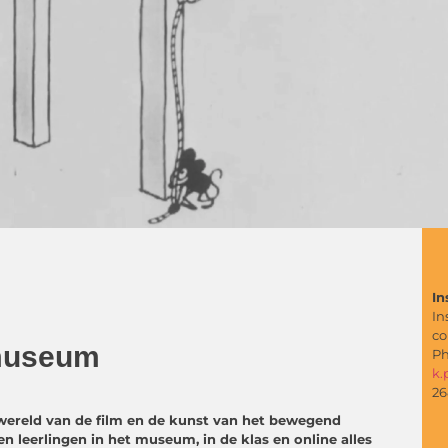
In
In
co
mmuseum
Ph
k.
26
wereld van de film en de kunst van het bewegend
n leerlingen in het museum, in de klas en online alles