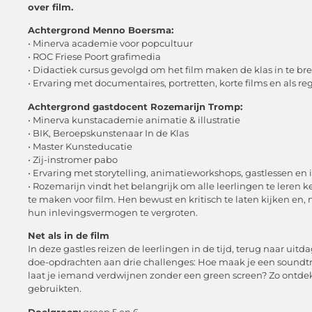
over film.
Achtergrond Menno Boersma:
• Minerva academie voor popcultuur
• ROC Friese Poort grafimedia
• Didactiek cursus gevolgd om het film maken de klas in te b
• Ervaring met documentaires, portretten, korte films en als r
Achtergrond gastdocent Rozemarijn Tromp:
• Minerva kunstacademie animatie & illustratie
• BIK, Beroepskunstenaar In de Klas
• Master Kunsteducatie
• Zij-instromer pabo
• Ervaring met storytelling, animatieworkshops, gastlessen en
• Rozemarijn vindt het belangrijk om alle leerlingen te leren k
te maken voor film. Hen bewust en kritisch te laten kijken en, n
hun inlevingsvermogen te vergroten.
Net als in de film
In deze gastles reizen de leerlingen in de tijd, terug naar uit
doe-opdrachten aan drie challenges: Hoe maak je een soundtrac
laat je iemand verdwijnen zonder een green screen? Zo ontde
gebruikten.
Doelgroep:
groep 5 en 6