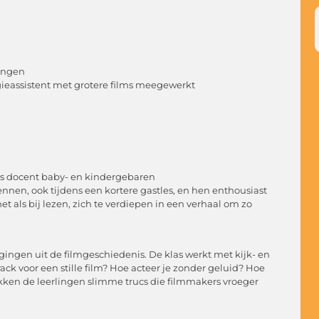
rengen
egieassistent met grotere films meegewerkt
 is docent baby- en kindergebaren
ennen, ook tijdens een kortere gastles, en hen enthousiast
et als bij lezen, zich te verdiepen in een verhaal om zo
dagingen uit de filmgeschiedenis. De klas werkt met kijk- en
k voor een stille film? Hoe acteer je zonder geluid? Hoe
kken de leerlingen slimme trucs die filmmakers vroeger