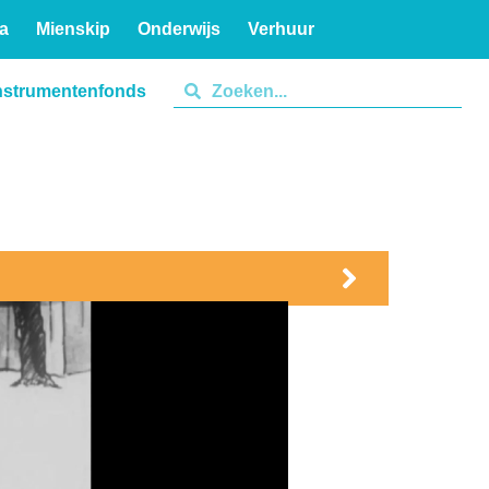
a
Mienskip
Onderwijs
Verhuur
nstrumentenfonds