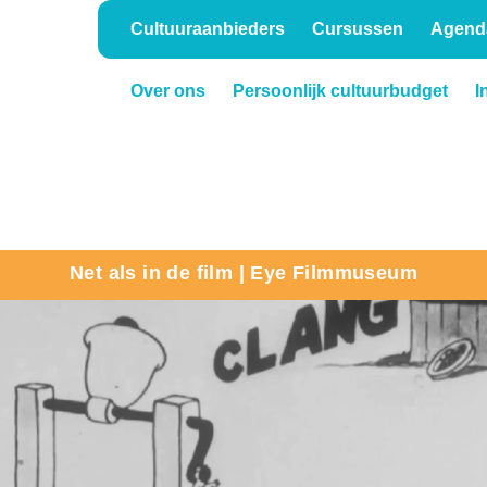
Cultuuraanbieders
Cursussen
Agend
Over ons
Persoonlijk cultuurbudget
I
Onderwijs
Verhuur
Net als in de film | Eye Filmmuseum