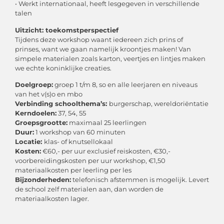
• Werkt internationaal, heeft lesgegeven in verschillende
talen
Uitzicht: toekomstperspectief
Tijdens deze workshop waant iedereen zich prins of
prinses, want we gaan namelijk kroontjes maken! Van
simpele materialen zoals karton, veertjes en lintjes maken
we echte koninklijke creaties.
Doelgroep:
groep 1 t/m 8, so en alle leerjaren en niveaus
van het v(s)o en mbo
Verbinding schoolthema’s:
burgerschap, wereldoriëntatie
Kerndoelen:
37, 54, 55
Groepsgrootte:
maximaal 25 leerlingen
Duur:
1 workshop van 60 minuten
Locatie:
klas- of knutsellokaal
Kosten:
€60,- per uur exclusief reiskosten, €30,-
voorbereidingskosten per uur workshop, €1,50
materiaalkosten per leerling per les
Bijzonderheden:
telefonisch afstemmen is mogelijk. Levert
de school zelf materialen aan, dan worden de
materiaalkosten lager.