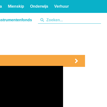
a
Mienskip
Onderwijs
Verhuur
nstrumentenfonds