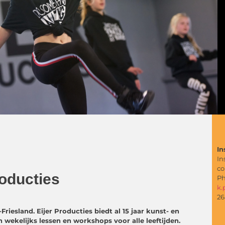
In
In
co
roducties
Ph
k.
26
riesland. Eijer Producties biedt al 15 jaar kunst- en
wekelijks lessen en workshops voor alle leeftijden.