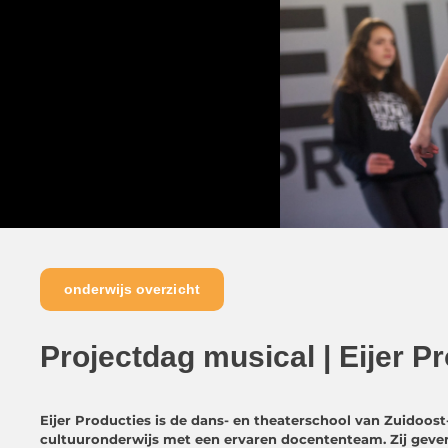
onderwijs overzicht
Projectdag musical | Eijer P
Eijer Producties is de dans- en theaterschool van Zuidoost-F
cultuuronderwijs met een ervaren docententeam. Zij geven 