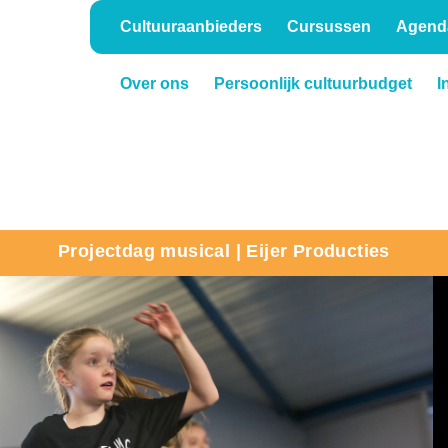
Cultuuraanbieders
Cursussen
Agend
Over ons
Persoonlijk cultuurbudget
I
Onderwijs
Verhuur
Projectdag musical | Eijer Producties