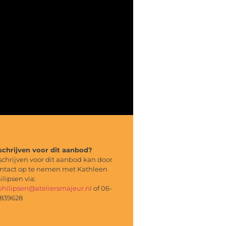
schrijven voor dit aanbod?
schrijven voor dit aanbod kan door
ntact op te nemen met Kathleen
ilipsen via:
philipsen@ateliersmajeur.nl
of 06-
839628