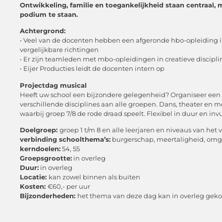
Ontwikkeling, familie en toegankelijkheid staan centraal, 
podium te staan.
Achtergrond:
• Veel van de docenten hebben een afgeronde hbo-opleiding i
vergelijkbare richtingen
• Er zijn teamleden met mbo-opleidingen in creatieve discipl
• Eijer Producties leidt de docenten intern op
Projectdag musical
Heeft uw school een bijzondere gelegenheid? Organiseer een
verschillende disciplines aan alle groepen. Dans, theater en
waarbij groep 7/8 de rode draad speelt. Flexibel in duur en invu
Doelgroep:
groep 1 t/m 8 en alle leerjaren en niveaus van het v
verbinding schoolthema’s:
burgerschap, meertaligheid, om
kerndoelen:
54, 55
Groepsgrootte:
in overleg
Duur:
in overleg
Locatie:
kan zowel binnen als buiten
Kosten:
€60,- per uur
Bijzonderheden:
het thema van deze dag kan in overleg geko