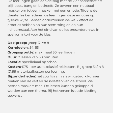
De leerlingen gaan aan de slag met de vier basisemoties:
blij, boos, bang en bedroefd. Ze toveren een neutraal
masker om tot een masker met een emotie. Tijdens de
theaterles benaderen de leerlingen deze emoties op
fysieke wijze. Samen onderzoeken we welk effect de
emoties hebben op hun stemming en op hun
lichaamstaal. Aan het eind van de les presenteren we in
spelvorm kort voor de klas.
Doelgroep:
groep 3 t/m 8
Kerndoelen:
54, 55
Groepsgrootte:
maximaal 30 leerlingen
Duur:
2 lessen van 60 minuten
Locatie:
speellokaal op school
Kosten:
€75,- per uur exclusief reiskosten. Bij groep 3 t/m 8
€1,99 materiaalkosten per leerling.
Bijzonderheden:
het zou fijn zijn als wij gebruik kunnen
maken van de verf en de kwasten van de school. We
nemen maskers mee. De lessen kunnen gekoppeld
worden aan een thema. Bij het verven is oude kleding
gewenst.