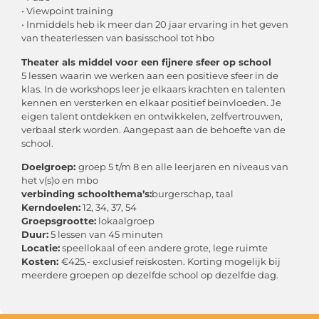
• Viewpoint training
• Inmiddels heb ik meer dan 20 jaar ervaring in het geven
van theaterlessen van basisschool tot hbo
Theater als middel voor een fijnere sfeer op school
5 lessen waarin we werken aan een positieve sfeer in de
klas. In de workshops leer je elkaars krachten en talenten
kennen en versterken en elkaar positief beïnvloeden. Je
eigen talent ontdekken en ontwikkelen, zelfvertrouwen,
verbaal sterk worden. Aangepast aan de behoefte van de
school.
Doelgroep:
groep 5 t/m 8 en alle leerjaren en niveaus van
het v(s)o en mbo
verbinding schoolthema’s:
burgerschap, taal
Kerndoelen:
12, 34, 37, 54
Groepsgrootte:
lokaalgroep
Duur:
5 lessen van 45 minuten
Locatie:
speellokaal of een andere grote, lege ruimte
Kosten:
€425,- exclusief reiskosten. Korting mogelijk bij
meerdere groepen op dezelfde school op dezelfde dag.