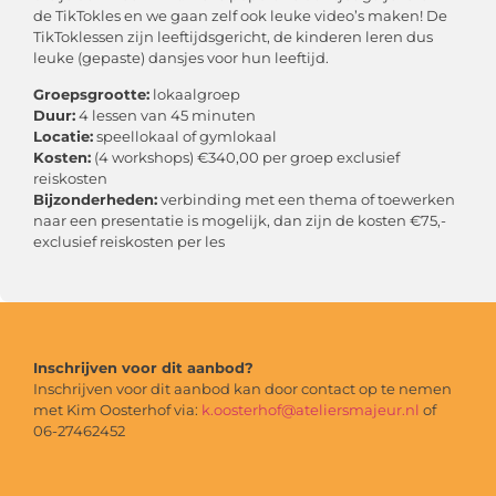
de TikTokles en we gaan zelf ook leuke video’s maken! De
TikToklessen zijn leeftijdsgericht, de kinderen leren dus
leuke (gepaste) dansjes voor hun leeftijd.
Groepsgrootte:
lokaalgroep
Duur:
4 lessen van 45 minuten
Locatie:
speellokaal of gymlokaal
Kosten:
(4 workshops) €340,00 per groep exclusief
reiskosten
Bijzonderheden:
verbinding met een thema of toewerken
naar een presentatie is mogelijk, dan zijn de kosten €75,-
exclusief reiskosten per les
Inschrijven voor dit aanbod?
Inschrijven voor dit aanbod kan door contact op te nemen
met Kim Oosterhof via:
k.oosterhof@ateliersmajeur.nl
of
06-27462452