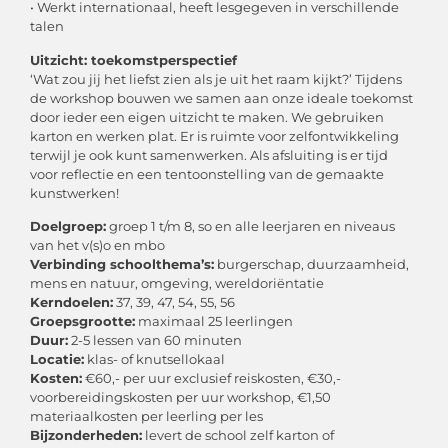
• Werkt internationaal, heeft lesgegeven in verschillende
talen
Uitzicht: toekomstperspectief
‘Wat zou jij het liefst zien als je uit het raam kijkt?’ Tijdens
de workshop bouwen we samen aan onze ideale toekomst
door ieder een eigen uitzicht te maken. We gebruiken
karton en werken plat. Er is ruimte voor zelfontwikkeling
terwijl je ook kunt samenwerken. Als afsluiting is er tijd
voor reflectie en een tentoonstelling van de gemaakte
kunstwerken!
Doelgroep:
groep 1 t/m 8, so en alle leerjaren en niveaus
van het v(s)o en mbo
Verbinding schoolthema’s:
burgerschap, duurzaamheid,
mens en natuur, omgeving, wereldoriëntatie
Kerndoelen:
37, 39, 47, 54, 55, 56
Groepsgrootte:
maximaal 25 leerlingen
Duur:
2-5 lessen van 60 minuten
Locatie:
klas- of knutsellokaal
Kosten:
€60,- per uur exclusief reiskosten, €30,-
voorbereidingskosten per uur workshop, €1,50
materiaalkosten per leerling per les
Bijzonderheden:
levert de school zelf karton of