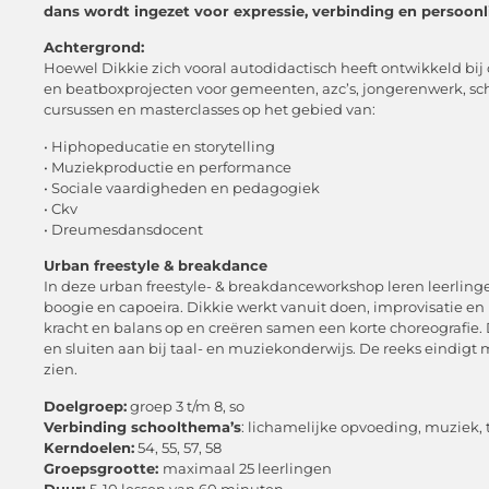
dans wordt
ingezet voor expressie, verbinding en persoonli
Achtergrond:
Hoewel Dikkie zich vooral autodidactisch heeft ontwikkeld bij on
en beatboxprojecten voor gemeenten, azc’s, jongerenwerk, scho
cursussen en masterclasses op het gebied van:
• Hiphopeducatie en storytelling
• Muziekproductie en performance
• Sociale vaardigheden en pedagogiek
• Ckv
• Dreumesdansdocent
Urban freestyle & breakdance
In deze urban freestyle- & breakdanceworkshop leren leerlin
boogie en capoeira. Dikkie werkt vanuit doen, improvisatie en
kracht en balans op en creëren samen een korte choreografie. D
en sluiten aan bij taal- en muziekonderwijs. De reeks eindigt 
zien.
Doelgroep:
groep 3 t/m 8, so
Verbinding schoolthema’s
: lichamelijke opvoeding, muziek, 
Kerndoelen:
54, 55, 57, 58
Groepsgrootte:
maximaal 25 leerlingen
Duur:
5-10 lessen van 60 minuten