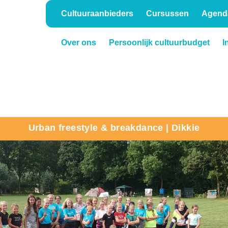
Cultuuraanbieders
Cursussen
Agend
Over ons
Persoonlijk cultuurbudget
I
Onderwijs
Verhuur
Urban freestyle & breakdance | Dikkie