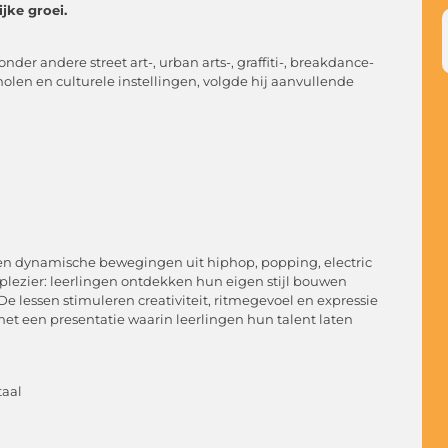
jke groei.
der andere street art-, urban arts-, graffiti-, breakdance-
len en culturele instellingen, volgde hij aanvullende
gen dynamische bewegingen uit hiphop, popping, electric
 plezier: leerlingen ontdekken hun eigen stijl bouwen
e lessen stimuleren creativiteit, ritmegevoel en expressie
met een presentatie waarin leerlingen hun talent laten
taal