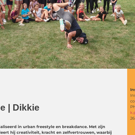
In
In
co
 | Dikkie
Ph
k.
26
aliseerd in urban
freestyle en breakdance. Met zijn
ert hij creativiteit, kracht en zelfvertrouwen, waarbij