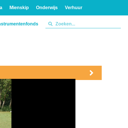
a
Mienskip
Onderwijs
Verhuur
nstrumentenfonds