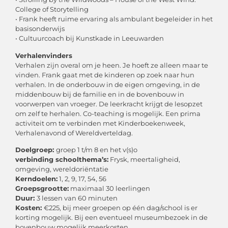
College of Storytelling
• Frank heeft ruime ervaring als ambulant begeleider in het
basisonderwijs
• Cultuurcoach bij Kunstkade in Leeuwarden
Verhalenvinders
Verhalen zijn overal om je heen. Je hoeft ze alleen maar te
vinden. Frank gaat met de kinderen op zoek naar hun
verhalen. In de onderbouw in de eigen omgeving, in de
middenbouw bij de familie en in de bovenbouw in
voorwerpen van vroeger. De leerkracht krijgt de lesopzet
om zelf te herhalen. Co-teaching is mogelijk. Een prima
activiteit om te verbinden met Kinderboekenweek,
Verhalenavond of Wereldverteldag.
Doelgroep:
groep 1 t/m 8 en het v(s)o
verbinding schoolthema’s:
Frysk, meertaligheid,
omgeving, wereldoriëntatie
Kerndoelen:
1, 2, 9, 17, 54, 56
Groepsgrootte:
maximaal 30 leerlingen
Duur:
3 lessen van 60 minuten
Kosten:
€225, bij meer groepen op één dag/school is er
korting mogelijk. Bij een eventueel museumbezoek in de
bovenbouw mogelijk meerkosten.