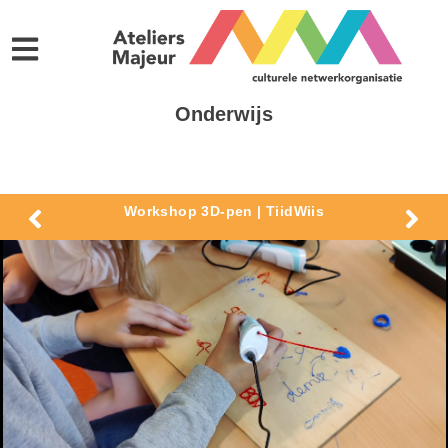
Onderwijs
Workshop 3D-pen | TiidWiis