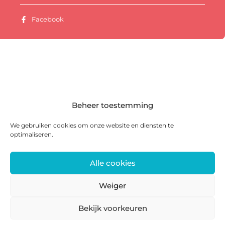
Facebook
Beheer toestemming
We gebruiken cookies om onze website en diensten te
optimaliseren.
Alle cookies
Postadres: Postbus 285, 8440 AG Heerenveen |
Bezoekadres: Zwanedrift 2, 8446 KS Heerenveen
Weiger
0513 468 158 | info@ateliersmajeur.nl
Bekijk voorkeuren